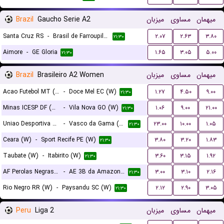
Brazil
Gaucho Serie A2
میزبان
مساوی
میهمان
Santa Cruz RS
-
Brasil de Farroupilha
۲.۰۷
۲.۶۳
۳.۸۰
۲۱:۳۰
Aimore
-
GE Gloria
۱.۶۵
۳.۰۵
۵.۰۰
۲۱:۳۰
Brazil
Brasileiro A2 Women
میزبان
مساوی
میهمان
Acao Futebol MT (W)
-
Doce Mel EC (W)
۱.۲۷
۴.۵۰
۹.۰۰
۲۱:۳۰
Minas ICESP DF (W)
-
Vila Nova GO (W)
۱.۰۶
۹.۰۰
۲۱.۰۰
۲۱:۳۰
Uniao Desportiva Alagoana (UDA) (W)
-
Vasco da Gama (W)
۲۳.۰۰
۱۰.۰۰
۱.۰۵
۲۱:۳۰
Ceara (W)
-
Sport Recife PE (W)
۳.۸۰
۳.۲۰
۱.۸۳
۲۱:۳۰
Taubate (W)
-
Itabirito (W)
۳.۶۰
۳.۱۵
۱.۹۲
۲۱:۳۰
AF Perolas Negras (W)
-
AE 3B da Amazonia AM (W)
۳.۰۰
۳.۱۰
۲.۱۶
۲۱:۳۰
Rio Negro RR (W)
-
Paysandu SC (W)
۲.۱۲
۲.۹۰
۳.۰۵
۲۱:۳۰
Peru
Liga 2
میزبان
مساوی
میهمان