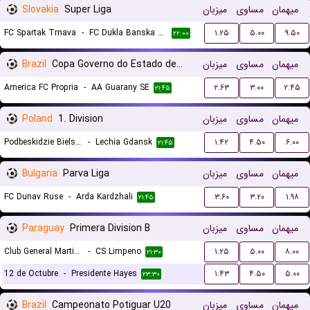
Slovakia
Super Liga
میزبان
مساوی
میهمان
FC Spartak Trnava
-
FC Dukla Banska Bystrica
۱.۲۵
۵.۰۰
۹.۵۰
۲۲:۰۰
Brazil
Copa Governo do Estado de Sergipe
میزبان
مساوی
میهمان
America FC Propria
-
AA Guarany SE
۲.۶۳
۳.۰۰
۲.۴۵
۲۱:۴۵
Poland
1. Division
میزبان
مساوی
میهمان
Podbeskidzie Bielsko-Biala
-
Lechia Gdansk
۱.۴۲
۴.۵۰
۶.۰۰
۲۱:۴۵
Bulgaria
Parva Liga
میزبان
مساوی
میهمان
FC Dunav Ruse
-
Arda Kardzhali
۳.۶۰
۳.۲۰
۱.۹۸
۲۱:۴۵
Paraguay
Primera Division B
میزبان
مساوی
میهمان
Club General Martin Ledesma
-
CS Limpeno
۱.۲۵
۵.۰۰
۸.۰۰
۲۱:۳۰
12 de Octubre
-
Presidente Hayes
۱.۴۳
۴.۵۰
۵.۰۰
۲۳:۳۰
Brazil
Campeonato Potiguar U20
میزبان
مساوی
میهمان