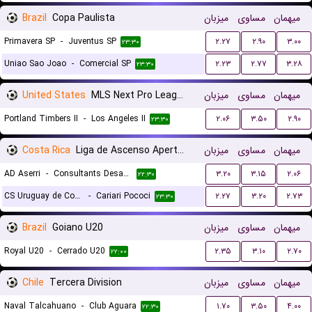
Brazil
Copa Paulista
میزبان
مساوی
میهمان
Primavera SP
-
Juventus SP
۲.۲۷
۲.۹۰
۳.۰۰
۲۳:۳۰
Uniao Sao Joao
-
Comercial SP
۲.۲۳
۲.۷۷
۳.۲۸
۲۳:۳۰
United States
MLS Next Pro League
میزبان
مساوی
میهمان
Portland Timbers II
-
Los Angeles II
۲.۰۶
۳.۵۰
۲.۹۰
۲۳:۳۰
Costa Rica
Liga de Ascenso Apertura gr. B
میزبان
مساوی
میهمان
AD Aserri
-
Consultants Desamparados
۳.۲۰
۳.۱۵
۲.۰۶
۲۲:۳۰
CS Uruguay de Coronado
-
Cariari Pococi
۲.۲۷
۳.۲۰
۲.۷۳
۲۳:۳۰
Brazil
Goiano U20
میزبان
مساوی
میهمان
Royal U20
-
Cerrado U20
۲.۳۵
۳.۱۰
۲.۷۰
۲۲:۰۰
Chile
Tercera Division
میزبان
مساوی
میهمان
Naval Talcahuano
-
Club Aguara
۱.۷۰
۳.۵۰
۴.۰۰
۲۲:۳۰