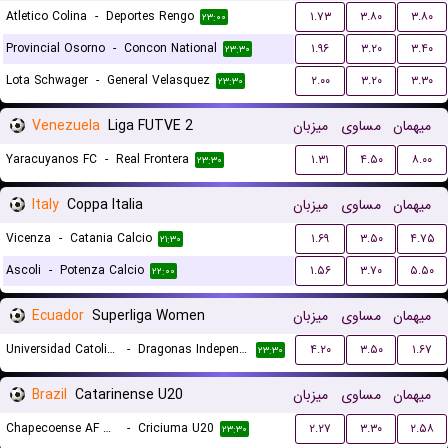
Atletico Colina
-
Deportes Rengo
۱.۷۳
۳.۸۰
۳.۸۰
۲۳:۰۰
Provincial Osorno
-
Concon National
۱.۹۶
۳.۲۰
۳.۴۰
۲۳:۳۰
Lota Schwager
-
General Velasquez
۲.۰۰
۳.۲۰
۳.۳۰
۲۳:۳۰
Venezuela
Liga FUTVE 2
میزبان
مساوی
میهمان
Yaracuyanos FC
-
Real Frontera
۱.۳۱
۴.۵۰
۸.۰۰
۲۳:۳۰
Italy
Coppa Italia
میزبان
مساوی
میهمان
Vicenza
-
Catania Calcio
۱.۶۹
۳.۵۰
۴.۷۵
۲۱:۳۰
Ascoli
-
Potenza Calcio
۱.۵۶
۳.۷۰
۵.۵۰
۲۲:۰۰
Ecuador
Superliga Women
میزبان
مساوی
میهمان
Universidad Catolica del Ecuador (W)
-
Dragonas Independiente del Valle (W)
۴.۲۰
۳.۵۰
۱.۶۷
۲۳:۳۰
Brazil
Catarinense U20
میزبان
مساوی
میهمان
Chapecoense AF U20
-
Criciuma U20
۲.۲۷
۳.۳۰
۲.۵۸
۲۳:۳۰