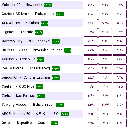
Valencia CF
-
Newcastle
۲.۸۰
۳.۴۰
۲.۲۵
۲۲:۳۰
Goztepe AS Izmir
-
Trabzonspor
۳.۰۰
۳.۳۰
۲.۰۹
۲۰:۳۰
AEK Athens
-
Kallithea
۱.۱۸
۵.۵۰
۱۱.۰۰
۲۰:۳۰
Leganes
-
Tenerife
۲.۳۸
۳.۰۵
۲.۷۷
۲۰:۳۰
Coventry City
-
RCD Espanyol
۲.۱۸
۳.۴۰
۲.۹۰
۲۰:۰۰
UD Ibiza Eivissa
-
Ibiza Islas Pitiusas
۱.۲۵
۵.۰۰
۸.۵۰
۲۱:۳۰
Avellino
-
Torino FC
۴.۲۰
۳.۶۰
۱.۶۷
۲۲:۰۰
Real Mallorca
-
SV Elversberg
۲.۴۰
۳.۴۰
۲.۵۵
۲۲:۳۰
Burgos CF
-
Cultural Leonesa
۱.۵۶
۳.۶۰
۴.۷۵
۲۰:۳۰
Cagliari
-
OGC Nice
۲.۶۳
۳.۱۰
۲.۴۵
۲۲:۰۰
Cadiz
-
Las Palmas
۲.۸۰
۳.۲۰
۲.۳۱
۲۳:۰۰
Sporting Hasselt
-
Belisia Bilzen
۱.۳۸
۴.۳۳
۵.۵۰
۲۰:۳۰
APOEL Nicosia FC
-
A.E. Kifisia F.C.
۲.۱۲
۳.۱۰
۳.۱۰
۲۰:۳۰
Genoa
-
Deportivo La Coruna
۲.۵۵
۳.۱۰
۲.۶۰
۲۲:۱۵