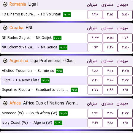
Romania
Liga I
میزبان
مساوی
میهمان
FC Dinamo Bucuresti
-
FC Voluntari
۱.۴۸
۴.۱۵
۵.۵۰
۲۲:۰۰
Croatia
HNL
میزبان
مساوی
میهمان
NK Rudes Zagreb
-
NK Osijek
۴.۳۳
۳.۵۰
۱.۷۴
۲۰:۰۰
NK Lokomotiva Zagreb
-
NK Gorica
۱.۹۷
۳.۴۰
۳.۵۰
۲۲:۳۰
Argentina
Liga Profesional - Clausura
میزبان
مساوی
میهمان
Atletico Tucuman
-
Sarmiento
۱.۸۸
۳.۰۰
۴.۷۵
۲۱:۱۵
Tigre
-
CA River Plate
۳.۴۰
۲.۸۰
۲.۳۳
۲۳:۳۰
Deportivo Riestra
-
Estudiantes de la Plata
۲.۷۷
۲.۶۸
۲.۹۰
۲۱:۱۵
Africa
Africa Cup of Nations Women
میزبان
مساوی
میهمان
Morocco (W)
-
South Africa (W)
۱.۷۶
۳.۲۰
۴.۳۳
۲۳:۳۰
Ivory Coast (W)
-
Algeria (W)
۲.۴۰
۲.۸۰
۲.۹۰
۲۰:۳۰