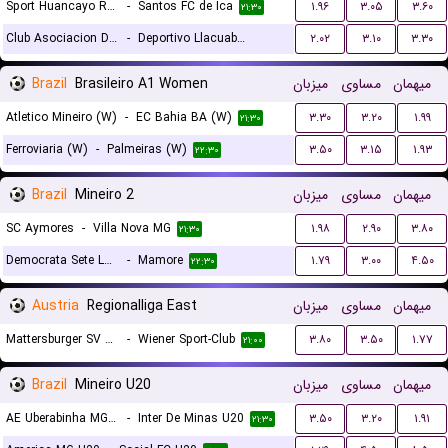
Sport Huancayo Reserves
-
Santos FC de Ica
۱.۹۶
۳.۰۵
۳.۶۰
۲۱:۳۰
Club Asociacion Deportiva Agropecuaria Jaen
-
Deportivo Llacuabamba
۲.۰۲
۳.۱۰
۳.۳۰
۲۳:۴۵
Brazil
Brasileiro A1 Women
میزبان
مساوی
میهمان
Atletico Mineiro (W)
-
EC Bahia BA (W)
۳.۳۰
۳.۲۰
۱.۹۹
۲۱:۳۰
Ferroviaria (W)
-
Palmeiras (W)
۳.۵۰
۳.۱۵
۱.۹۳
۲۲:۳۰
Brazil
Mineiro 2
میزبان
مساوی
میهمان
SC Aymores
-
Villa Nova MG
۱.۹۸
۲.۹۰
۳.۸۰
۲۱:۳۰
Democrata Sete Lagoas
-
Mamore
۱.۷۹
۳.۰۰
۴.۵۰
۲۲:۳۰
Austria
Regionalliga East
میزبان
مساوی
میهمان
Mattersburger SV 2020
-
Wiener Sport-Club
۳.۸۰
۳.۵۰
۱.۷۷
۲۱:۰۰
Brazil
Mineiro U20
میزبان
مساوی
میهمان
AE Uberabinha MG U20
-
Inter De Minas U20
۳.۵۰
۳.۲۰
۱.۹۱
۲۱:۳۰