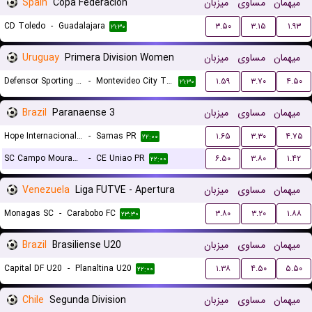
Spain
Copa Federacion
میزبان
مساوی
میهمان
CD Toledo
-
Guadalajara
۳.۵۰
۳.۱۵
۱.۹۳
۲۱:۳۰
Uruguay
Primera Division Women
میزبان
مساوی
میهمان
Defensor Sporting (W)
-
Montevideo City Torque (W)
۱.۵۹
۳.۷۰
۴.۵۰
۲۱:۳۰
Brazil
Paranaense 3
میزبان
مساوی
میهمان
Hope Internacional FC
-
Samas PR
۱.۶۵
۳.۳۰
۴.۷۵
۲۲:۰۰
SC Campo Mourao PR
-
CE Uniao PR
۶.۵۰
۳.۸۰
۱.۴۲
۲۲:۰۰
Venezuela
Liga FUTVE - Apertura
میزبان
مساوی
میهمان
Monagas SC
-
Carabobo FC
۳.۸۰
۳.۲۰
۱.۸۸
۲۳:۳۰
Brazil
Brasiliense U20
میزبان
مساوی
میهمان
Capital DF U20
-
Planaltina U20
۱.۳۸
۴.۵۰
۵.۵۰
۲۲:۰۰
Chile
Segunda Division
میزبان
مساوی
میهمان