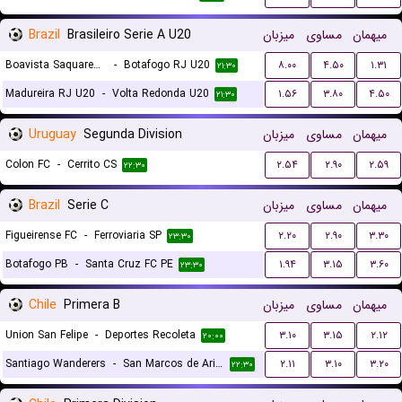
Brazil
Brasileiro Serie A U20
میزبان
مساوی
میهمان
Boavista Saquarema RJ U20
-
Botafogo RJ U20
۸.۰۰
۴.۵۰
۱.۳۱
۲۱:۳۰
Madureira RJ U20
-
Volta Redonda U20
۱.۵۶
۳.۸۰
۴.۵۰
۲۱:۳۰
Uruguay
Segunda Division
میزبان
مساوی
میهمان
Colon FC
-
Cerrito CS
۲.۵۴
۲.۹۰
۲.۵۹
۲۲:۳۰
Brazil
Serie C
میزبان
مساوی
میهمان
Figueirense FC
-
Ferroviaria SP
۲.۲۰
۲.۹۰
۳.۳۰
۲۳:۳۰
Botafogo PB
-
Santa Cruz FC PE
۱.۹۴
۳.۱۵
۳.۶۰
۲۳:۳۰
Chile
Primera B
میزبان
مساوی
میهمان
Union San Felipe
-
Deportes Recoleta
۳.۱۰
۳.۱۵
۲.۱۲
۲۰:۰۰
Santiago Wanderers
-
San Marcos de Arica
۲.۱۱
۳.۱۰
۳.۲۰
۲۲:۳۰