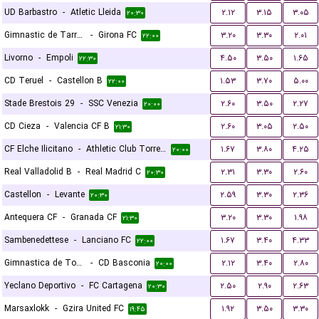
UD Barbastro
-
Atletic Lleida
۲.۱۲
۳.۱۵
۳.۰۵
۲۰:۳۰
Gimnastic de Tarragona
-
Girona FC
۳.۲۰
۳.۳۰
۲.۰۱
۲۲:۰۰
Livorno
-
Empoli
۴.۵۰
۳.۵۰
۱.۶۵
۲۲:۳۰
CD Teruel
-
Castellon B
۱.۵۳
۳.۷۰
۵.۰۰
۲۲:۰۰
Stade Brestois 29
-
SSC Venezia
۲.۶۰
۳.۵۰
۲.۲۷
۲۰:۰۰
CD Cieza
-
Valencia CF B
۲.۶۰
۳.۰۵
۲.۵۰
۲۱:۳۰
CF Elche Ilicitano
-
Athletic Club Torrellano
۱.۶۷
۳.۸۰
۴.۲۵
۲۰:۰۰
Real Valladolid B
-
Real Madrid C
۲.۳۱
۳.۳۰
۲.۶۰
۲۰:۳۰
Castellon
-
Levante
۲.۵۹
۳.۳۰
۲.۳۶
۲۰:۳۰
Antequera CF
-
Granada CF
۳.۲۰
۳.۳۰
۱.۹۸
۲۱:۳۰
Sambenedettese
-
Lanciano FC
۱.۶۷
۳.۴۰
۴.۳۳
۲۲:۰۰
Gimnastica de Torrelavega
-
CD Basconia
۲.۱۲
۳.۴۰
۲.۸۰
۲۰:۰۰
Yeclano Deportivo
-
FC Cartagena
۲.۵۰
۲.۹۰
۲.۶۳
۲۰:۳۰
Marsaxlokk
-
Gzira United FC
۱.۹۲
۳.۵۰
۳.۳۰
۱۹:۴۵