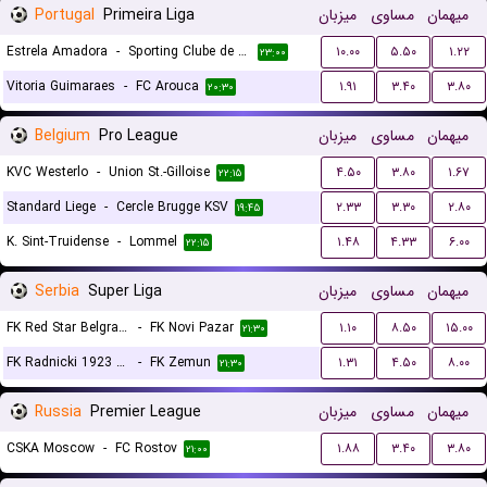
Portugal
Primeira Liga
میزبان
مساوی
میهمان
Estrela Amadora
-
Sporting Clube de Portugal
۱۰.۰۰
۵.۵۰
۱.۲۲
۲۳:۰۰
Vitoria Guimaraes
-
FC Arouca
۱.۹۱
۳.۴۰
۳.۸۰
۲۰:۳۰
Belgium
Pro League
میزبان
مساوی
میهمان
KVC Westerlo
-
Union St.-Gilloise
۴.۵۰
۳.۸۰
۱.۶۷
۲۲:۱۵
Standard Liege
-
Cercle Brugge KSV
۲.۳۳
۳.۳۰
۲.۸۰
۱۹:۴۵
K. Sint-Truidense
-
Lommel
۱.۴۸
۴.۳۳
۶.۰۰
۲۲:۱۵
Serbia
Super Liga
میزبان
مساوی
میهمان
FK Red Star Belgrade (Crvena Zvezda)
-
FK Novi Pazar
۱.۱۰
۸.۵۰
۱۵.۰۰
۲۱:۳۰
FK Radnicki 1923 Kragujevac
-
FK Zemun
۱.۳۱
۴.۵۰
۸.۰۰
۲۱:۳۰
Russia
Premier League
میزبان
مساوی
میهمان
CSKA Moscow
-
FC Rostov
۱.۸۸
۳.۴۰
۳.۸۰
۲۱:۰۰