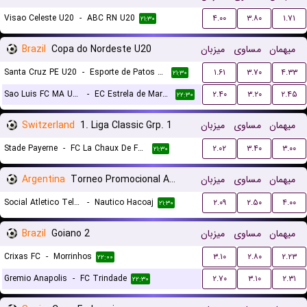
Visao Celeste U20
-
ABC RN U20
۴.۰۰
۳.۸۰
۱.۷۱
۲۱:۳۰
Brazil
Copa do Nordeste U20
میزبان
مساوی
میهمان
Santa Cruz PE U20
-
Esporte de Patos U20
۱.۶۱
۳.۷۰
۴.۳۳
۲۱:۳۰
Sao Luis FC MA U20
-
EC Estrela de Marco U20
۲.۴۰
۳.۲۰
۲.۴۵
۲۲:۳۰
Switzerland
1. Liga Classic Grp. 1
میزبان
مساوی
میهمان
Stade Payerne
-
FC La Chaux De Fonds
۲.۰۲
۳.۴۰
۳.۰۰
۲۱:۳۰
Argentina
Torneo Promocional Amateur
میزبان
مساوی
میهمان
Social Atletico Television
-
Nautico Hacoaj
۲.۰۹
۲.۵۰
۴.۰۰
۲۱:۳۰
Brazil
Goiano 2
میزبان
مساوی
میهمان
Crixas FC
-
Morrinhos
۳.۱۰
۲.۸۰
۲.۲۳
۲۲:۰۰
Gremio Anapolis
-
FC Trindade
۲.۷۰
۳.۱۰
۲.۳۱
۲۲:۳۰