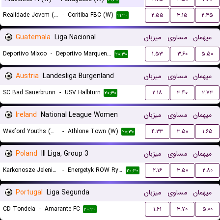
Realidade Jovem (W)
-
Coritiba FBC (W)
۲.۵۵
۳.۱۵
۲.۴۵
۲۱:۳۰
Guatemala
Liga Nacional
میزبان
مساوی
میهمان
Deportivo Mixco
-
Deportivo Marquense
۱.۵۳
۳.۶۰
۵.۵۰
۲۰:۳۰
Austria
Landesliga Burgenland
میزبان
مساوی
میهمان
SC Bad Sauerbrunn
-
USV Halbturn
۲.۱۸
۳.۴۰
۲.۷۳
۲۰:۳۰
Ireland
National League Women
میزبان
مساوی
میهمان
Wexford Youths (W)
-
Athlone Town (W)
۴.۳۳
۳.۵۰
۱.۶۵
۲۰:۳۰
Poland
III Liga, Group 3
میزبان
مساوی
میهمان
Karkonosze Jelenia Gora
-
Energetyk ROW Rybnik
۲.۱۶
۳.۵۰
۲.۸۰
۲۰:۳۰
Portugal
Liga Segunda
میزبان
مساوی
میهمان
CD Tondela
-
Amarante FC
۱.۶۱
۳.۷۰
۵.۰۰
۲۰:۳۰