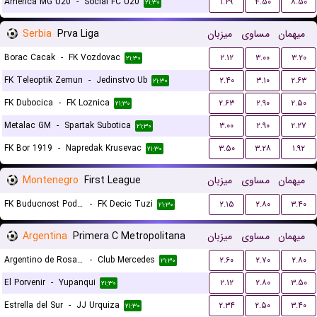
America MG U20
-
Social FC U20
۱.۲۹
۴.۵۰
۸.۵۰
۲۱:۳۰
Serbia
Prva Liga
میزبان
مساوی
میهمان
Borac Cacak
-
FK Vozdovac
۲.۱۲
۳.۰۰
۳.۲۰
۲۱:۳۰
FK Teleoptik Zemun
-
Jedinstvo Ub
۲.۴۰
۳.۱۰
۲.۶۳
۲۱:۳۰
FK Dubocica
-
FK Loznica
۲.۶۳
۲.۹۰
۲.۵۰
۲۱:۳۰
Metalac GM
-
Spartak Subotica
۳.۰۰
۲.۹۰
۲.۲۷
۲۱:۳۰
FK Bor 1919
-
Napredak Krusevac
۳.۵۰
۳.۲۸
۱.۹۲
۲۱:۳۰
Montenegro
First League
میزبان
مساوی
میهمان
FK Buducnost Podgorica
-
FK Decic Tuzi
۲.۱۵
۲.۸۰
۳.۴۰
۲۱:۳۰
Argentina
Primera C Metropolitana
میزبان
مساوی
میهمان
Argentino de Rosario
-
Club Mercedes
۲.۶۰
۲.۷۰
۲.۸۰
۲۱:۳۰
El Porvenir
-
Yupanqui
۲.۱۲
۲.۸۰
۳.۵۰
۲۱:۳۰
Estrella del Sur
-
JJ Urquiza
۲.۳۴
۲.۵۰
۳.۴۰
۲۱:۳۰