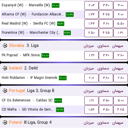
Espanyol (W)
-
Marseille (W)
۲.۰۳
۳.۴۰
۳.۰۰
۲۰:۰۰
Alhama CF (W)
-
Fundacion Albacete (W)
۱.۳۳
۴.۷۵
۶.۰۰
۲۰:۳۰
Real Madrid (W)
-
Sevilla FC (W)
۱.۴۳
۴.۲۰
۵.۵۰
۲۱:۳۰
Fiorentina (W)
-
Manchester City (W)
۶.۵۰
۴.۷۵
۱.۳۱
۲۱:۳۰
Slovakia
3. Liga
میزبان
مساوی
میهمان
FK Poprad
-
MFK Snina
۱.۷۹
۳.۴۰
۳.۸۰
۲۰:۰۰
Iceland
2. Deild
میزبان
مساوی
میهمان
Hviti Riddarinn
-
IF Magni Grenivik
۲.۰۱
۳.۸۰
۲.۸۰
۲۰:۰۰
Portugal
Liga 3, Group B
میزبان
مساوی
میهمان
CF Os Belenenses
-
Caldas SC
۱.۶۱
۳.۵۰
۵.۰۰
۲۰:۰۰
CD Mafra
-
GD Vitoria de Sernache
۱.۵۹
۳.۵۰
۴.۷۵
۲۲:۳۰
Poland
III Liga, Group 4
میزبان
مساوی
میهمان