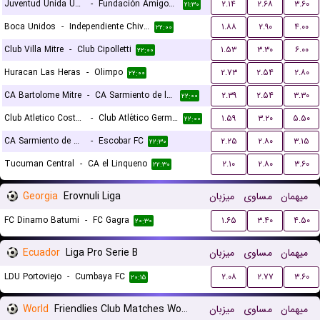
Juventud Unida Universitario
-
Fundación Amigos por el Deporte
۲.۱۴
۲.۶۸
۳.۶۰
۲۱:۳۰
Boca Unidos
-
Independiente Chivilcoy
۱.۸۸
۲.۹۰
۴.۰۰
۲۲:۰۰
Club Villa Mitre
-
Club Cipolletti
۱.۵۳
۳.۳۰
۶.۰۰
۲۲:۰۰
Huracan Las Heras
-
Olimpo
۲.۷۳
۲.۵۴
۲.۸۰
۲۲:۰۰
CA Bartolome Mitre
-
CA Sarmiento de la Banda
۲.۳۹
۲.۵۴
۳.۳۰
۲۲:۰۰
Club Atletico Costa Brava
-
Club Atlético Germinal
۱.۵۹
۳.۲۰
۵.۵۰
۲۲:۰۰
CA Sarmiento de Resistencia
-
Escobar FC
۲.۲۵
۲.۸۰
۳.۱۵
۲۲:۳۰
Tucuman Central
-
CA el Linqueno
۲.۱۰
۲.۸۰
۳.۶۰
۲۲:۳۰
Georgia
Erovnuli Liga
میزبان
مساوی
میهمان
FC Dinamo Batumi
-
FC Gagra
۱.۶۵
۳.۴۰
۴.۵۰
۲۰:۳۰
Ecuador
Liga Pro Serie B
میزبان
مساوی
میهمان
LDU Portoviejo
-
Cumbaya FC
۲.۰۸
۲.۷۷
۳.۶۰
۲۰:۱۵
World
Friendlies Club Matches Women
میزبان
مساوی
میهمان