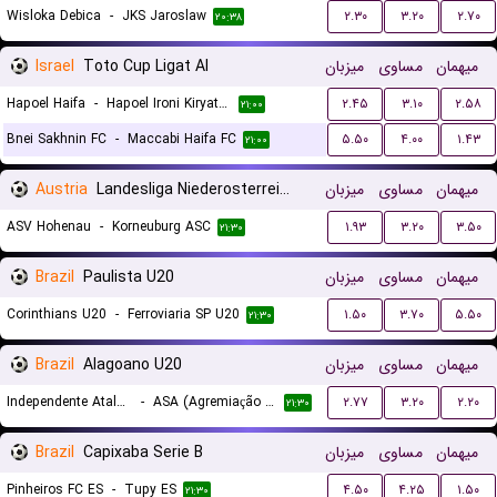
Wisloka Debica
-
JKS Jaroslaw
۲.۳۰
۳.۲۰
۲.۷۰
۲۰:۳۸
Israel
Toto Cup Ligat Al
میزبان
مساوی
میهمان
Hapoel Haifa
-
Hapoel Ironi Kiryat Shmona
۲.۴۵
۳.۱۰
۲.۵۸
۲۱:۰۰
Bnei Sakhnin FC
-
Maccabi Haifa FC
۵.۵۰
۴.۰۰
۱.۴۳
۲۱:۰۰
Austria
Landesliga Niederosterreich
میزبان
مساوی
میهمان
ASV Hohenau
-
Korneuburg ASC
۱.۹۳
۳.۲۰
۳.۵۰
۲۱:۳۰
Brazil
Paulista U20
میزبان
مساوی
میهمان
Corinthians U20
-
Ferroviaria SP U20
۱.۵۰
۳.۷۰
۵.۵۰
۲۱:۳۰
Brazil
Alagoano U20
میزبان
مساوی
میهمان
Independente Atalaia U20
-
ASA (Agremiação Sportiva Arapiraquense) U20
۲.۷۷
۳.۲۰
۲.۲۰
۲۱:۳۰
Brazil
Capixaba Serie B
میزبان
مساوی
میهمان
Pinheiros FC ES
-
Tupy ES
۴.۵۰
۴.۲۵
۱.۵۰
۲۱:۳۰