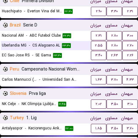
Chile
Primera Division
میزبان
مساوی
میهمان
Huachipato
-
Everton Vina del Mar
۲.۹۰
۳.۳۰
۲.۳۱
۲۲:۳۰
Brazil
Serie D
میزبان
مساوی
میهمان
Nacional AM
-
ABC Futebol Clube
۲.۳۱
۲.۸۰
۳.۰۰
۲۲:۳۰
Uberlandia MG
-
CS Alagoano AL
۲.۵۵
۲.۸۰
۲.۷۰
۲۳:۳۰
EC Sao Jose RS
-
SE Gama
۳.۴۰
۲.۶۳
۲.۲۶
۲۳:۳۰
Peru
Campeonato Nacional Women
میزبان
مساوی
میهمان
Carlos Mannucci (W)
-
Universidad San Antonio Abad del Cusco (W)
۱.۶۳
۳.۷۰
۴.۳۳
۲۳:۴۵
Slovenia
Prva liga
میزبان
مساوی
میهمان
NK Celje
-
NK Olimpija Ljubljana
۲.۰۲
۳.۵۰
۳.۱۰
۲۱:۴۵
Turkey
1. Lig
میزبان
مساوی
میهمان
Antalyaspor
-
Keciorengucu Ankara
۱.۸۵
۳.۵۰
۳.۷۰
۲۲:۰۰