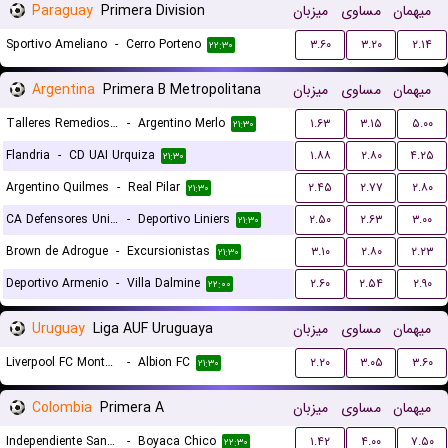
Paraguay
Primera Division
میزبان
مساوی
میهمان
Sportivo Ameliano
-
Cerro Porteno
۳.۶۰
۳.۲۰
۲.۱۴
۲۲:۳۰
Argentina
Primera B Metropolitana
میزبان
مساوی
میهمان
Talleres Remedios Escalada
-
Argentino Merlo
۱.۶۳
۳.۱۵
۵.۰۰
۲۱:۳۰
Flandria
-
CD UAI Urquiza
۱.۸۸
۲.۸۰
۴.۲۵
۲۱:۳۰
Argentino Quilmes
-
Real Pilar
۲.۴۵
۲.۷۷
۲.۸۰
۲۱:۳۰
CA Defensores Unidos
-
Deportivo Liniers
۲.۵۰
۲.۶۳
۳.۰۰
۲۱:۳۰
Brown de Adrogue
-
Excursionistas
۳.۱۰
۲.۸۰
۲.۲۳
۲۱:۳۰
Deportivo Armenio
-
Villa Dalmine
۲.۶۰
۲.۵۴
۲.۹۰
۲۲:۰۰
Uruguay
Liga AUF Uruguaya
میزبان
مساوی
میهمان
Liverpool FC Montevideo
-
Albion FC
۲.۲۰
۳.۰۵
۳.۶۰
۲۱:۳۰
Colombia
Primera A
میزبان
مساوی
میهمان
Independiente Santa Fe
-
Boyaca Chico
۱.۴۲
۴.۰۰
۷.۵۰
۲۲:۳۰