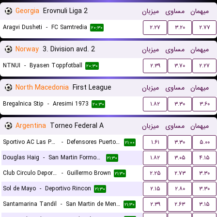
Georgia
Erovnuli Liga 2
میزبان
مساوی
میهمان
Aragvi Dusheti
-
FC Samtredia
۲.۲۷
۳.۲۰
۲.۷۷
۲۰:۳۰
Norway
3. Division avd. 2
میزبان
مساوی
میهمان
NTNUI
-
Byasen Toppfotball
۲.۳۹
۳.۷۰
۲.۲۷
۲۰:۳۰
North Macedonia
First League
میزبان
مساوی
میهمان
Bregalnica Stip
-
Aresimi 1973
۱.۸۲
۳.۳۰
۳.۶۰
۲۰:۳۰
Argentina
Torneo Federal A
میزبان
مساوی
میهمان
Sportivo AC Las Parejas
-
Defensores Puerto Vilelas
۱.۶۱
۳.۳۰
۵.۰۰
۲۱:۰۰
Douglas Haig
-
San Martin Formosa
۱.۸۲
۳.۰۵
۴.۱۵
۲۱:۳۰
Club Circulo Deportivo
-
Guillermo Brown
۲.۲۵
۲.۷۳
۳.۳۰
۲۱:۳۰
Sol de Mayo
-
Deportivo Rincon
۲.۱۵
۲.۸۰
۳.۳۰
۲۱:۳۰
Santamarina Tandil
-
San Martin de Mendoza
۲.۳۹
۲.۶۳
۳.۱۵
۲۱:۳۰