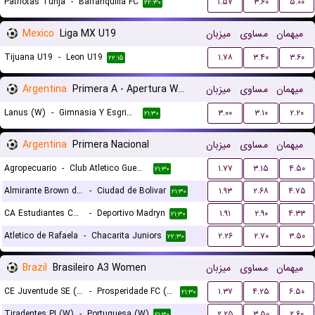
Patriotas Tunja
-
Barranquilla FC
۱.۵۷
۳.۶۰
۵.۰۰
۲۲:۳۰
Mexico
Liga MX U19
میزبان
مساوی
میهمان
Tijuana U19
-
Leon U19
۱.۷۸
۳.۴۰
۳.۶۰
۲۲:۱۵
Argentina
Primera A - Apertura Women
میزبان
مساوی
میهمان
Lanus (W)
-
Gimnasia Y Esgrima La Plata (W)
۳.۰۰
۳.۱۰
۲.۲۰
۲۱:۳۰
Argentina
Primera Nacional
میزبان
مساوی
میهمان
Agropecuario
-
Club Atletico Guemes
۱.۷۷
۳.۱۵
۴.۵۰
۲۱:۳۰
Almirante Brown de Lules
-
Ciudad de Bolivar
۱.۹۳
۲.۶۸
۴.۷۵
۲۱:۳۰
CA Estudiantes Caseros
-
Deportivo Madryn
۱.۹۱
۲.۹۰
۴.۳۳
۲۱:۳۰
Atletico de Rafaela
-
Chacarita Juniors
۲.۲۶
۲.۷۰
۳.۵۰
۲۲:۳۰
Brazil
Brasileiro A3 Women
میزبان
مساوی
میهمان
CE Juventude SE (W)
-
Prosperidade FC (W)
۱.۳۷
۴.۲۵
۶.۵۰
۲۱:۳۰
Tiradentes PI (W)
-
Portuguesa (W)
۲.۲۵
۳.۵۰
۲.۶۰
۲۱:۳۰