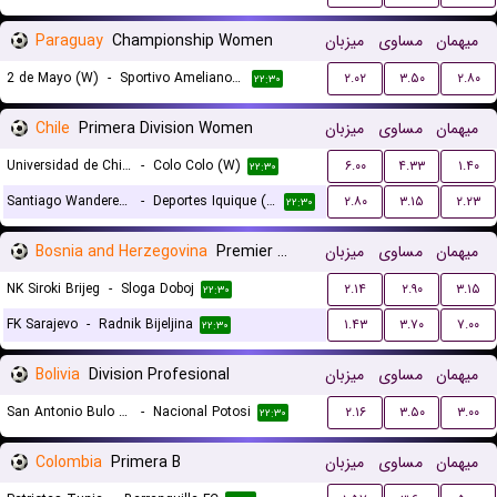
Paraguay
Championship Women
میزبان
مساوی
میهمان
2 de Mayo (W)
-
Sportivo Ameliano (W)
۲.۰۲
۳.۵۰
۲.۸۰
۲۲:۳۰
Chile
Primera Division Women
میزبان
مساوی
میهمان
Universidad de Chile (W)
-
Colo Colo (W)
۶.۰۰
۴.۳۳
۱.۴۰
۲۲:۳۰
Santiago Wanderers (W)
-
Deportes Iquique (W)
۲.۸۰
۳.۱۵
۲.۲۳
۲۲:۳۰
Bosnia and Herzegovina
Premier Liga
میزبان
مساوی
میهمان
NK Siroki Brijeg
-
Sloga Doboj
۲.۱۴
۲.۹۰
۳.۱۵
۲۲:۳۰
FK Sarajevo
-
Radnik Bijeljina
۱.۴۳
۳.۷۰
۷.۰۰
۲۲:۳۰
Bolivia
Division Profesional
میزبان
مساوی
میهمان
San Antonio Bulo Bulo
-
Nacional Potosi
۲.۱۶
۳.۵۰
۳.۰۰
۲۲:۳۰
Colombia
Primera B
میزبان
مساوی
میهمان