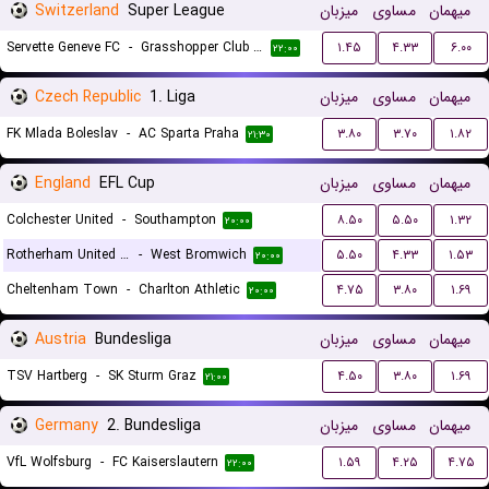
Switzerland
Super League
میزبان
مساوی
میهمان
Servette Geneve FC
-
Grasshopper Club Zurich
۱.۴۵
۴.۳۳
۶.۰۰
۲۲:۰۰
Czech Republic
1. Liga
میزبان
مساوی
میهمان
FK Mlada Boleslav
-
AC Sparta Praha
۳.۸۰
۳.۷۰
۱.۸۲
۲۱:۳۰
England
EFL Cup
میزبان
مساوی
میهمان
Colchester United
-
Southampton
۸.۵۰
۵.۵۰
۱.۳۲
۲۰:۰۰
Rotherham United FC
-
West Bromwich
۵.۵۰
۴.۳۳
۱.۵۳
۲۰:۰۰
Cheltenham Town
-
Charlton Athletic
۴.۷۵
۳.۸۰
۱.۶۹
۲۰:۰۰
Austria
Bundesliga
میزبان
مساوی
میهمان
TSV Hartberg
-
SK Sturm Graz
۴.۵۰
۳.۸۰
۱.۶۹
۲۱:۰۰
Germany
2. Bundesliga
میزبان
مساوی
میهمان
VfL Wolfsburg
-
FC Kaiserslautern
۱.۵۹
۴.۲۵
۴.۷۵
۲۲:۰۰