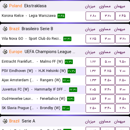
Poland
Ekstraklasa
میزبان
مساوی
میهمان
Korona Kielce
-
Legia Warszawa
۲.۸۰
۳.۲۰
۲.۴۵
۲۱:۴۵
Brazil
Brasileiro Serie B
میزبان
مساوی
میهمان
Vila Nova GO
-
Sport Club do Recife
۲.۲۵
۳.۰۰
۳.۲۰
۲۲:۳۰
Europe
UEFA Champions League Women Qualification
میزبان
مساوی
میهمان
Eintracht Frankfurt (W)
-
Malmo FF (W)
۱.۲۲
۵.۰۰
۹.۵۰
۲۰:۳۰
PSV Eindhoven (W)
-
HJK Helsinki (W)
۱.۳۲
۴.۷۵
۷.۰۰
۲۰:۳۰
Ajax Amsterdam (W)
-
Rangers (W)
۱.۳۳
۴.۵۰
۶.۵۰
۲۲:۰۰
Juventus FC (W)
-
Hammarby IF DFF (W)
۲.۰۵
۳.۴۰
۳.۰۰
۲۲:۳۰
Oud-Heverlee Leuven (W)
-
Fenerbahce (W)
۱.۵۶
۴.۰۰
۴.۵۰
۲۱:۳۰
SK Slavia Prague (W)
-
Brondby (W)
۲.۵۰
۳.۴۰
۲.۴۰
۲۲:۰۰
Brazil
Serie A
میزبان
مساوی
میهمان