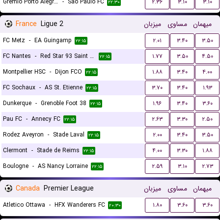
Gremio Porto Alegrense RS
-
Sao Paulo FC
۲.۳۶
۳.۱۰
۳.۱۰
۲۲:۳۰
France
Ligue 2
میزبان
مساوی
میهمان
FC Metz
-
EA Guingamp
۲.۰۱
۳.۴۰
۳.۵۰
۲۲:۱۵
FC Nantes
-
Red Star 93 Saint Ouen
۱.۷۷
۳.۵۰
۴.۵۰
۲۲:۱۵
Montpellier HSC
-
Dijon FCO
۱.۸۸
۳.۴۰
۴.۰۰
۲۲:۱۵
FC Sochaux
-
AS St. Etienne
۳.۷۰
۳.۴۰
۱.۹۳
۲۲:۱۵
Dunkerque
-
Grenoble Foot 38
۱.۹۶
۳.۴۰
۳.۶۰
۲۲:۱۵
Pau FC
-
Annecy FC
۲.۶۳
۳.۳۰
۲.۵۰
۲۲:۱۵
Rodez Aveyron
-
Stade Laval
۲.۰۰
۳.۴۰
۳.۵۰
۲۲:۱۵
Clermont
-
Stade de Reims
۴.۰۰
۳.۳۰
۱.۸۸
۲۲:۱۵
Boulogne
-
AS Nancy Lorraine
۲.۵۹
۳.۱۰
۲.۷۳
۲۲:۱۵
Canada
Premier League
میزبان
مساوی
میهمان
Atletico Ottawa
-
HFX Wanderers FC
۱.۸۰
۳.۶۰
۳.۶۰
۲۰:۳۰