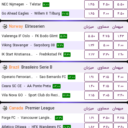
NEC Nijmegen
-
Telstar
۱.۴۵
۴.۵۰
۵.۵۰
۱۸:۰۰
Go Ahead Eagles
-
Willem II Tilburg
۱.۶۵
۴.۰۰
۴.۵۰
۲۰:۱۵
Norway
Eliteserien
میزبان
مساوی
میهمان
Valerenga IF Oslo
-
FK Bodo Glimt
۵.۵۰
۴.۷۵
۱.۴۳
۱۵:۳۰
Viking Stavanger
-
Sarpsborg 08
۱.۳۶
۵.۰۰
۶.۰۰
۱۷:۳۰
IK Start Kristiansand
-
Fredrikstad FK
۲.۲۲
۳.۳۰
۲.۹۰
۱۹:۳۰
Brazil
Brasileiro Serie B
میزبان
مساوی
میهمان
Operario Ferroviario EC PR
-
Sao Bernardo FC
۱.۹۱
۳.۱۵
۴.۰۰
۰۲:۰۰
Ceara SC CE
-
AA Ponte Preta
۱.۴۰
۴.۱۵
۷.۰۰
۰۳:۰۰
Vila Nova GO
-
Sport Club do Recife
۲.۱۵
۳.۰۵
۳.۴۰
۲۲:۳۰
Canada
Premier League
میزبان
مساوی
میهمان
Forge FC
-
Vancouver Langley FC
۱.۶۱
۳.۵۰
۴.۷۵
۰۲:۳۰
Atletico Ottawa
-
HFX Wanderers FC
۱.۸۲
۳.۶۰
۳.۶۰
۲۰:۳۰