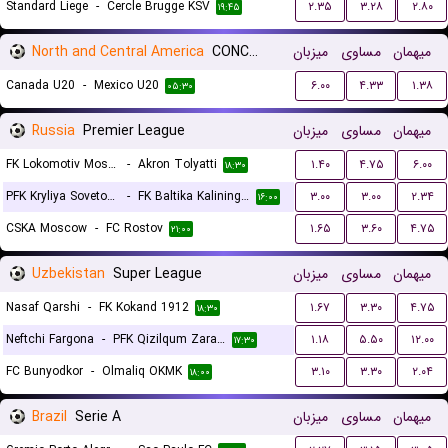
Standard Liege
-
Cercle Brugge KSV
۲.۳۵
۳.۲۸
۲.۸۰
۱۹:۴۵
North and Central America
CONCACAF Championship U20
میزبان
مساوی
میهمان
Canada U20
-
Mexico U20
۶.۰۰
۴.۳۳
۱.۳۸
۰۵:۳۰
Russia
Premier League
میزبان
مساوی
میهمان
FK Lokomotiv Moscow
-
Akron Tolyatti
۱.۴۰
۴.۷۵
۶.۰۰
۱۸:۳۰
PFK Kryliya Sovetov Samara
-
FK Baltika Kaliningrad
۳.۰۰
۳.۰۰
۲.۳۴
۱۶:۰۰
CSKA Moscow
-
FC Rostov
۱.۶۵
۳.۶۰
۴.۷۵
۲۱:۰۰
Uzbekistan
Super League
میزبان
مساوی
میهمان
Nasaf Qarshi
-
FK Kokand 1912
۱.۶۷
۳.۳۰
۴.۷۵
۱۸:۳۰
Neftchi Fargona
-
PFK Qizilqum Zarafshon
۱.۱۸
۵.۵۰
۱۲.۰۰
۱۷:۳۰
FC Bunyodkor
-
Olmaliq OKMK
۳.۱۰
۳.۳۰
۲.۰۴
۱۸:۰۰
Brazil
Serie A
میزبان
مساوی
میهمان