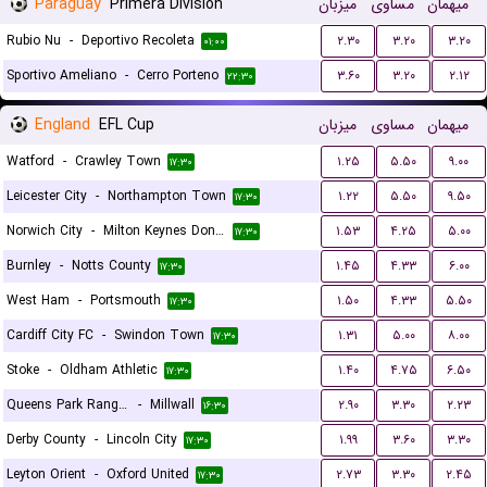
Paraguay
Primera Division
میزبان
مساوی
میهمان
Rubio Nu
-
Deportivo Recoleta
۲.۳۰
۳.۲۰
۳.۲۰
۰۱:۰۰
Sportivo Ameliano
-
Cerro Porteno
۳.۶۰
۳.۲۰
۲.۱۲
۲۲:۳۰
England
EFL Cup
میزبان
مساوی
میهمان
Watford
-
Crawley Town
۱.۲۵
۵.۵۰
۹.۰۰
۱۷:۳۰
Leicester City
-
Northampton Town
۱.۲۲
۵.۵۰
۹.۵۰
۱۷:۳۰
Norwich City
-
Milton Keynes Dons FC
۱.۵۳
۴.۲۵
۵.۰۰
۱۷:۳۰
Burnley
-
Notts County
۱.۴۵
۴.۳۳
۶.۰۰
۱۷:۳۰
West Ham
-
Portsmouth
۱.۵۰
۴.۳۳
۵.۵۰
۱۷:۳۰
Cardiff City FC
-
Swindon Town
۱.۳۱
۵.۰۰
۸.۰۰
۱۷:۳۰
Stoke
-
Oldham Athletic
۱.۴۰
۴.۷۵
۶.۵۰
۱۷:۳۰
Queens Park Rangers
-
Millwall
۲.۹۰
۳.۳۰
۲.۲۳
۱۶:۳۰
Derby County
-
Lincoln City
۱.۹۹
۳.۶۰
۳.۳۰
۱۷:۳۰
Leyton Orient
-
Oxford United
۲.۷۳
۳.۳۰
۲.۴۵
۱۷:۳۰