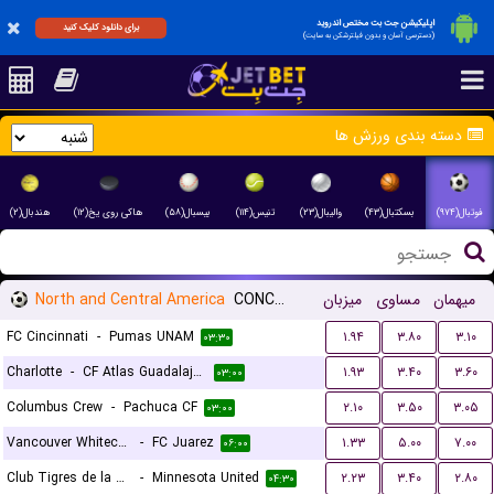
اپلیکیشن جت بت مختص اندروید
برای دانلود کلیک کنید
(دسترسی آسان و بدون فیلترشکن به سایت)
دسته بندی ورزش ها
فوتبال(۹۷۴)
بسکتبال(۴۳)
والیبال(۲۳)
تنیس(۱۱۴)
بیسبال(۵۸)
هاکی روی یخ(۱۲)
هندبال(۲)
North and Central America
CONCACAF Leagues Cup
میزبان
مساوی
میهمان
FC Cincinnati
-
Pumas UNAM
۱.۹۴
۳.۸۰
۳.۱۰
۰۳:۳۰
Charlotte
-
CF Atlas Guadalajara
۱.۹۳
۳.۴۰
۳.۶۰
۰۳:۰۰
Columbus Crew
-
Pachuca CF
۲.۱۰
۳.۵۰
۳.۰۵
۰۳:۰۰
Vancouver Whitecaps
-
FC Juarez
۱.۳۳
۵.۰۰
۷.۰۰
۰۶:۰۰
Club Tigres de la UANL
-
Minnesota United
۲.۲۳
۳.۴۰
۲.۸۰
۰۴:۳۰