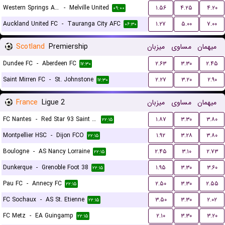
Western Springs AFC
-
Melville United
۱.۵۶
۴.۲۵
۴.۲۰
۰۹:۰۰
Auckland United FC
-
Tauranga City AFC
۱.۲۷
۵.۰۰
۷.۰۰
۰۶:۳۰
Scotland
Premiership
میزبان
مساوی
میهمان
Dundee FC
-
Aberdeen FC
۲.۶۳
۳.۳۰
۲.۴۵
۱۷:۳۰
Saint Mirren FC
-
St. Johnstone
۲.۲۷
۳.۲۰
۲.۹۰
۱۷:۳۰
France
Ligue 2
میزبان
مساوی
میهمان
FC Nantes
-
Red Star 93 Saint Ouen
۱.۸۷
۳.۳۰
۳.۸۰
۲۲:۱۵
Montpellier HSC
-
Dijon FCO
۱.۹۲
۳.۲۸
۳.۸۰
۲۲:۱۵
Boulogne
-
AS Nancy Lorraine
۲.۴۵
۳.۱۰
۲.۷۳
۲۲:۱۵
Dunkerque
-
Grenoble Foot 38
۱.۹۵
۳.۳۰
۳.۶۰
۲۲:۱۵
Pau FC
-
Annecy FC
۲.۵۰
۳.۳۰
۲.۵۵
۲۲:۱۵
FC Sochaux
-
AS St. Etienne
۳.۵۰
۳.۳۰
۲.۰۲
۲۲:۱۵
FC Metz
-
EA Guingamp
۲.۱۰
۳.۳۰
۳.۲۰
۲۲:۱۵