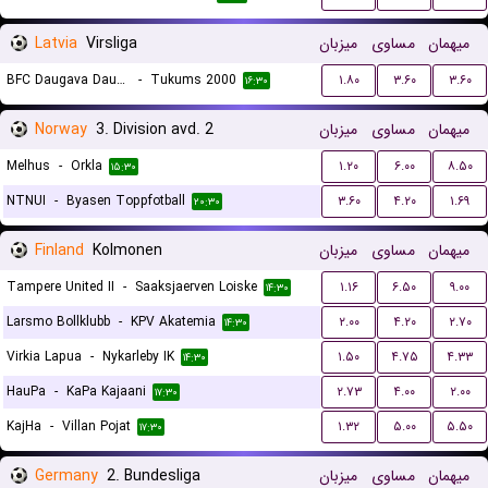
Latvia
Virsliga
میزبان
مساوی
میهمان
BFC Daugava Daugavpils
-
Tukums 2000
۱.۸۰
۳.۶۰
۳.۶۰
۱۶:۳۰
Norway
3. Division avd. 2
میزبان
مساوی
میهمان
Melhus
-
Orkla
۱.۲۰
۶.۰۰
۸.۵۰
۱۵:۳۰
NTNUI
-
Byasen Toppfotball
۳.۶۰
۴.۲۰
۱.۶۹
۲۰:۳۰
Finland
Kolmonen
میزبان
مساوی
میهمان
Tampere United II
-
Saaksjaerven Loiske
۱.۱۶
۶.۵۰
۹.۰۰
۱۴:۳۰
Larsmo Bollklubb
-
KPV Akatemia
۲.۰۰
۴.۲۰
۲.۷۰
۱۴:۳۰
Virkia Lapua
-
Nykarleby IK
۱.۵۰
۴.۷۵
۴.۳۳
۱۴:۳۰
HauPa
-
KaPa Kajaani
۲.۷۳
۴.۰۰
۲.۰۰
۱۷:۳۰
KajHa
-
Villan Pojat
۱.۳۲
۵.۰۰
۵.۵۰
۱۷:۳۰
Germany
2. Bundesliga
میزبان
مساوی
میهمان