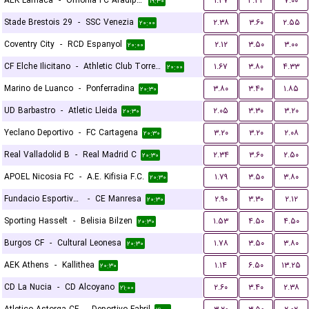
AEK Larnaca
-
Omonia FC Aradippou
۱.۳۷
۴.۳۳
۷.۰۰
۱۹:۳۰
Stade Brestois 29
-
SSC Venezia
۲.۳۸
۳.۶۰
۲.۵۵
۲۰:۰۰
Coventry City
-
RCD Espanyol
۲.۱۲
۳.۵۰
۳.۰۰
۲۰:۰۰
CF Elche Ilicitano
-
Athletic Club Torrellano
۱.۶۷
۳.۸۰
۴.۳۳
۲۰:۰۰
Marino de Luanco
-
Ponferradina
۳.۸۰
۳.۴۰
۱.۸۵
۲۰:۳۰
UD Barbastro
-
Atletic Lleida
۲.۰۵
۳.۳۰
۳.۲۰
۲۰:۳۰
Yeclano Deportivo
-
FC Cartagena
۳.۲۰
۳.۲۰
۲.۰۸
۲۰:۳۰
Real Valladolid B
-
Real Madrid C
۲.۳۴
۳.۶۰
۲.۵۰
۲۰:۳۰
APOEL Nicosia FC
-
A.E. Kifisia F.C.
۱.۷۹
۳.۵۰
۳.۸۰
۲۰:۳۰
Fundacio Esportiva Grama
-
CE Manresa
۲.۹۰
۳.۳۰
۲.۱۲
۲۰:۳۰
Sporting Hasselt
-
Belisia Bilzen
۱.۵۳
۴.۵۰
۴.۵۰
۲۰:۳۰
Burgos CF
-
Cultural Leonesa
۱.۷۸
۳.۵۰
۳.۸۰
۲۰:۳۰
AEK Athens
-
Kallithea
۱.۱۴
۶.۵۰
۱۳.۲۵
۲۰:۳۰
CD La Nucia
-
CD Alcoyano
۲.۶۰
۳.۴۰
۲.۳۸
۲۱:۰۰