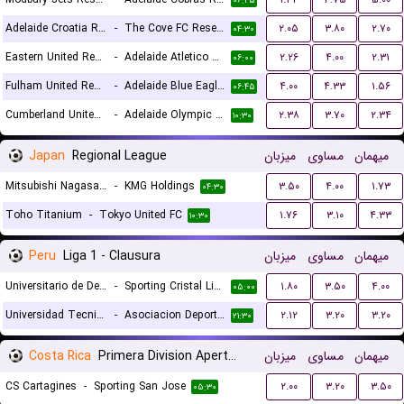
۰۶:۴۵
Adelaide Croatia Raiders Reserves
-
The Cove FC Reserves
۲.۰۵
۳.۸۰
۲.۷۰
۰۴:۳۰
Eastern United Reserves
-
Adelaide Atletico Reserves
۲.۲۶
۴.۰۰
۲.۳۱
۰۶:۰۰
Fulham United Reserves
-
Adelaide Blue Eagles Reserves
۴.۰۰
۴.۳۳
۱.۵۶
۰۶:۴۵
Cumberland United Reserves
-
Adelaide Olympic FC Reserves
۲.۳۸
۳.۷۰
۲.۳۴
۱۰:۳۰
Japan
Regional League
میزبان
مساوی
میهمان
Mitsubishi Nagasaki SC
-
KMG Holdings
۳.۵۰
۴.۰۰
۱.۷۳
۰۴:۳۰
Toho Titanium
-
Tokyo United FC
۱.۷۶
۳.۱۰
۴.۳۳
۱۰:۳۰
Peru
Liga 1 - Clausura
میزبان
مساوی
میهمان
Universitario de Deportes
-
Sporting Cristal Lima
۱.۸۰
۳.۵۰
۴.۰۰
۰۵:۰۰
Universidad Tecnica de Cajamarca
-
Asociacion Deportiva Tarma
۲.۱۲
۳.۲۰
۳.۲۰
۲۱:۳۰
Costa Rica
Primera Division Apertura
میزبان
مساوی
میهمان
CS Cartagines
-
Sporting San Jose
۲.۰۰
۳.۲۰
۳.۵۰
۰۵:۳۰