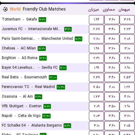
World
Friendly Club Matches
میزبان
مساوی
میهمان
Tottenham
-
Getafe
۱.۹۴
۳.۶۰
۳.۲۸
۱۷:۳۰
Juventus FC
-
Internazionale Milano
۲.۷۷
۳.۴۰
۲.۲۳
۱۴:۳۰
Paris Saint-Germain FC
-
Manchester United
۲.۸۰
۳.۸۰
۲.۰۸
۱۸:۳۰
Chelsea
-
AC Milan
۱.۹۸
۳.۷۰
۳.۱۰
۱۵:۳۰
Brighton
-
AS Roma
۲.۳۱
۳.۶۰
۲.۶۰
۱۷:۳۰
Bayer 04 Leverkusen
-
Sevilla FC
۱.۹۹
۳.۸۰
۲.۹۰
۱۷:۰۰
Real Betis
-
Bournemouth
۲.۳۸
۳.۴۰
۲.۵۴
۲۲:۰۰
Ferencvarosi TC
-
Real Madrid
۷.۵۰
۶.۰۰
۱.۲۷
۲۰:۳۰
Osasuna
-
Al Ain
۱.۷۳
۳.۷۰
۴.۲۰
۲۱:۳۰
VfB Stuttgart
-
Everton
۲.۰۹
۳.۵۰
۲.۹۰
۱۸:۳۰
Napoli
-
Celta de Vigo
۲.۰۳
۳.۴۰
۳.۲۰
۲۲:۳۰
FC Schalke 04
-
Atalanta Bergamo
۳.۱۰
۳.۶۰
۲.۰۵
۱۸:۳۰