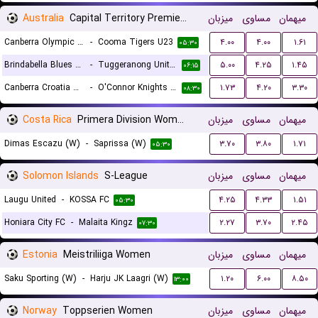
Australia
Capital Territory Premier League U23
میزبان
مساوی
میهمان
Canberra Olympic U23
-
Cooma Tigers U23
۴.۰۰
۴.۰۰
۱.۶۱
۰۵:۳۰
Brindabella Blues U23
-
Tuggeranong United U23
۵.۰۰
۴.۲۵
۱.۴۵
۰۶:۱۵
Canberra Croatia U23
-
O'Connor Knights U23
۱.۷۳
۴.۲۰
۳.۳۰
۰۸:۳۰
Costa Rica
Primera Division Women
میزبان
مساوی
میهمان
Dimas Escazu (W)
-
Saprissa (W)
۳.۷۰
۳.۸۰
۱.۷۱
۰۵:۳۰
Solomon Islands
S-League
میزبان
مساوی
میهمان
Laugu United
-
KOSSA FC
۴.۲۵
۴.۳۳
۱.۵۱
۰۵:۳۰
Honiara City FC
-
Malaita Kingz
۲.۲۷
۳.۷۰
۲.۴۵
۰۷:۳۰
Estonia
Meistriliiga Women
میزبان
مساوی
میهمان
Saku Sporting (W)
-
Harju JK Laagri (W)
۱.۲۰
۶.۰۰
۸.۵۰
۱۳:۰۰
Norway
Toppserien Women
میزبان
مساوی
میهمان