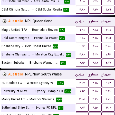
CSC 1599 Selimbar
-
ACS Stinta Poli Timisoara
۵.۰۰
۳.۶۰
۱.۵۷
۱۱:۳۰
CSM Olimpia Satu Mare
-
CSM Scolar Resita
۳.۸۰
۳.۳۰
۱.۷۹
۱۱:۳۰
Australia
NPL Queensland
میزبان
مساوی
میهمان
Magic United TFA
-
Rochedale Rovers
۲.۹۰
۳.۸۰
۲.۰۰
۱۱:۳۰
Gold Coast Knights
-
Peninsula Power
۲.۸۰
۳.۵۰
۲.۰۹
۱۱:۳۰
Brisbane City
-
Gold Coast United
۱.۶۷
۴.۰۰
۳.۸۰
۱۱:۳۰
Brisbane Olympic FC
-
Moreton City Excelsior FC
۳.۸۰
۴.۲۰
۱.۶۳
۱۱:۳۰
Eastern Suburbs
-
Brisbane Wynnum Wolves FC
۲.۰۶
۳.۸۰
۲.۷۰
۱۱:۳۰
Australia
NPL New South Wales
میزبان
مساوی
میهمان
SD Raiders FC
-
Western Sydney Wanderers NPL
۲.۲۷
۳.۵۰
۲.۶۳
۱۰:۳۰
University of NSW FC
-
Sydney Olympic FC
۱.۹۳
۳.۵۰
۳.۳۰
۰۹:۰۰
Manly United FC
-
Marconi Stallions
۴.۲۵
۳.۴۰
۱.۷۱
۱۰:۳۰
Sutherland Shire Sharks
-
Sydney FC NPL
۲.۰۲
۳.۵۰
۳.۱۰
۱۱:۰۰