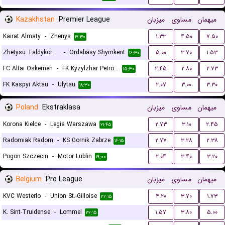
Kazakhstan
Premier League
میزبان
مساوی
میهمان
Kairat Almaty
-
Zhenys
۱.۳۳
۴.۵۰
۷.۵۰
۱۷:۳۰
Zhetysu Taldykorgan
-
Ordabasy Shymkent
۵.۰۰
۳.۷۰
۱.۵۳
۱۶:۳۰
FC Altai Oskemen
-
FK Kyzylzhar Petropavlovsk
۲.۴۵
۲.۸۰
۲.۷۳
۱۵:۳۰
FK Kaspyi Aktau
-
Ulytau
۲.۰۷
۳.۰۰
۳.۳۰
۱۸:۳۰
Poland
Ekstraklasa
میزبان
مساوی
میهمان
Korona Kielce
-
Legia Warszawa
۲.۷۳
۳.۱۰
۲.۴۵
۲۱:۴۵
Radomiak Radom
-
KS Gornik Zabrze
۲.۷۷
۳.۲۸
۲.۳۸
۱۶:۱۵
Pogon Szczecin
-
Motor Lublin
۲.۰۴
۳.۴۰
۳.۲۰
۱۹:۰۰
Belgium
Pro League
میزبان
مساوی
میهمان
KVC Westerlo
-
Union St.-Gilloise
۴.۲۰
۳.۷۰
۱.۷۳
۲۲:۱۵
K. Sint-Truidense
-
Lommel
۱.۵۷
۳.۸۰
۵.۰۰
۲۲:۱۵