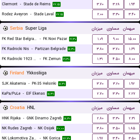
Clermont
-
Stade de Reims
۳.۷۰
۳.۲۸
۱.۹۴
۲۲:۱۵
Rodez Aveyron
-
Stade Laval
۲.۰۰
۳.۳۰
۳.۴۰
۲۲:۱۵
Serbia
Super Liga
میزبان
مساوی
میهمان
FK Red Star Belgrade (Crvena Zvezda)
-
FK Novi Pazar
۱.۰۹
۹.۰۰
۱۵.۰۰
۲۱:۳۰
FK Radnicki Nis
-
Partizan Belgrade
۳.۸۰
۳.۷۰
۱.۶۹
۱۸:۳۰
FK Radnicki 1923 Kragujevac
-
FK Zemun
۱.۳۱
۴.۵۰
۸.۰۰
۲۱:۳۰
Finland
Ykkosliiga
میزبان
مساوی
میهمان
SJK Akatemia
-
PK-35 Helsinki
۳.۷۰
۳.۲۰
۱.۹۲
۱۸:۳۰
KaPa/PuLe
-
EIF Ekenas
۲.۷۰
۳.۳۰
۲.۲۷
۱۸:۳۰
Croatia
HNL
میزبان
مساوی
میهمان
HNK Rijeka
-
GNK Dinamo Zagreb
۲.۸۰
۳.۳۰
۲.۳۱
۱۸:۳۰
NK Rudes Zagreb
-
NK Osijek
۳.۸۰
۳.۵۰
۱.۸۵
۲۰:۰۰
NK Lokomotiva Zagreb
-
NK Gorica
۱.۹۷
۳.۴۰
۳.۵۰
۲۲:۳۰