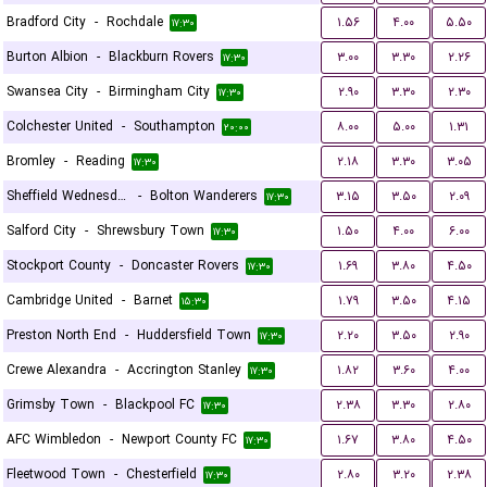
Bradford City
-
Rochdale
۱.۵۶
۴.۰۰
۵.۵۰
۱۷:۳۰
Burton Albion
-
Blackburn Rovers
۳.۰۰
۳.۳۰
۲.۲۶
۱۷:۳۰
Swansea City
-
Birmingham City
۲.۹۰
۳.۳۰
۲.۳۰
۱۷:۳۰
Colchester United
-
Southampton
۸.۰۰
۵.۰۰
۱.۳۱
۲۰:۰۰
Bromley
-
Reading
۲.۱۸
۳.۳۰
۳.۰۵
۱۷:۳۰
Sheffield Wednesday
-
Bolton Wanderers
۳.۱۵
۳.۵۰
۲.۰۹
۱۷:۳۰
Salford City
-
Shrewsbury Town
۱.۵۰
۴.۰۰
۶.۰۰
۱۷:۳۰
Stockport County
-
Doncaster Rovers
۱.۶۹
۳.۸۰
۴.۵۰
۱۷:۳۰
Cambridge United
-
Barnet
۱.۷۹
۳.۵۰
۴.۱۵
۱۵:۳۰
Preston North End
-
Huddersfield Town
۲.۲۰
۳.۵۰
۲.۹۰
۱۷:۳۰
Crewe Alexandra
-
Accrington Stanley
۱.۸۲
۳.۶۰
۴.۰۰
۱۷:۳۰
Grimsby Town
-
Blackpool FC
۲.۳۸
۳.۳۰
۲.۸۰
۱۷:۳۰
AFC Wimbledon
-
Newport County FC
۱.۶۷
۳.۸۰
۴.۵۰
۱۷:۳۰
Fleetwood Town
-
Chesterfield
۲.۸۰
۳.۲۰
۲.۳۸
۱۷:۳۰