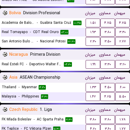
۱۸:۳۰
Bolivia
Division Profesional
میزبان
مساوی
میهمان
Academia de Balompie Boliviano
-
Guabira Santa Cruz
۱.۵۱
۴.۷۵
۴.۷۵
۰۰:۴۵
Real Tomayapo
-
CDT Real Oruro
۱.۹۳
۳.۸۰
۳.۳۰
۰۳:۰۰
San Antonio Bulo Bulo
-
Nacional Potosi
۲.۳۰
۳.۵۰
۲.۷۷
۲۲:۳۰
Nicaragua
Primera Division
میزبان
مساوی
میهمان
Real Esteli FC
-
Deportivo Walter Ferreti
۱.۹۹
۳.۳۰
۳.۲۰
۰۴:۳۰
Asia
ASEAN Championship
میزبان
مساوی
میهمان
Thailand
-
Myanmar
۱.۳۳
۴.۵۰
۶.۰۰
۱۶:۳۰
Malaysia
-
Philippines
۱.۴۲
۴.۲۵
۵.۵۰
۱۶:۳۰
Czech Republic
1. Liga
میزبان
مساوی
میهمان
FK Mlada Boleslav
-
AC Sparta Praha
۳.۸۰
۳.۸۰
۱.۷۸
۲۱:۳۰
FK Teplice
-
FC Viktoria Plzen
۴.۲۰
۳.۶۰
۱.۷۷
۱۸:۳۰