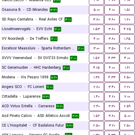
Calcio Lecco
-
Atalanta U23
۲.۰۱
۳.۷۰
۳.۰۰
۱۲:۳۰
Osasuna B
-
CD Mirandes
۵.۰۰
۴.۰۰
۱.۵۱
۱۳:۳۰
SD Rayo Cantabria
-
Real Aviles CF
۳.۸۰
۳.۸۰
۱.۷۰
۱۴:۰۰
IJsselmeervogels
-
EVV Echt
۱.۵۳
۳.۸۰
۴.۷۵
۱۶:۰۰
VV Noordwijk
-
De Treffers
۴.۰۰
۳.۸۰
۱.۶۵
۱۶:۰۰
Excelsior Maassluis
-
Sparta Rotterdam Reserves
۳.۰۰
۳.۵۰
۲.۰۱
۱۶:۰۰
GVVV Veenendaal
-
SV DVS'33 Ermelo
۱.۵۷
۴.۳۳
۴.۰۰
۱۶:۰۰
SC Genemuiden
-
HHC Hardenberg
۴.۱۵
۴.۰۰
۱.۶۱
۱۶:۰۰
Modena
-
Vis Pesaro 1898
۱.۳۸
۴.۳۳
۶.۵۰
۱۸:۳۰
Angers SCO
-
FC Lorient
۲.۸۰
۳.۴۰
۲.۲۰
۱۹:۰۰
Cittadella
-
Luparense
۱.۴۰
۴.۲۰
۷.۰۰
۱۹:۳۰
ACD Virtus Entella
-
Carrarese
۲.۴۰
۳.۳۰
۲.۵۹
۱۹:۳۰
Asd Pineto Calcio
-
ASD Atletico Ascoli
۱.۵۶
۳.۸۰
۵.۰۰
۱۹:۳۰
CE L'Hospitalet
-
CF Badalona Futur
۲.۵۰
۳.۲۰
۲.۵۰
۱۹:۳۰