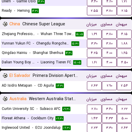
Ullern
-
Gamle Oslo
۳.۴۰
۴.۲۰
۱.۷۱
۱۴:۳۰
Ready
-
Heming
۲.۵۵
۳.۸۰
۲.۱۵
۱۴:۳۰
China
Chinese Super League
میزبان
مساوی
میهمان
Zhejiang Professional FC
-
Wuhan Three Towns
۱.۶۹
۳.۸۰
۴.۱۵
۱۵:۰۵
Yunnan Yukun FC
-
Chengdu Rongcheng FC
۳.۳۰
۳.۸۰
۱.۸۸
۱۵:۳۰
Qingdao Hainiu
-
Shanghai Shenhua
۴.۲۵
۴.۰۰
۱.۶۵
۱۴:۳۰
Dalian Young Boy FC
-
Liaoning Tieren FC
۱.۶۱
۴.۰۰
۴.۵۰
۱۵:۰۵
El Salvador
Primera Division Apertura
میزبان
مساوی
میهمان
AD Isidro Metapan
-
CD Aguila
۲.۶۳
۲.۹۰
۲.۵۴
۰۴:۳۰
Australia
Western Australia State League 1
میزبان
مساوی
میهمان
Curtin University SC
-
Subiaco AFC
۲.۷۰
۳.۴۰
۲.۲۲
۰۹:۳۰
Floreat Athena
-
Cockburn City
۱.۴۳
۴.۳۳
۵.۰۰
۰۹:۳۰
Inglewood United
-
ECU Joondalup
۲.۲۳
۳.۳۰
۲.۶۳
۰۹:۳۰