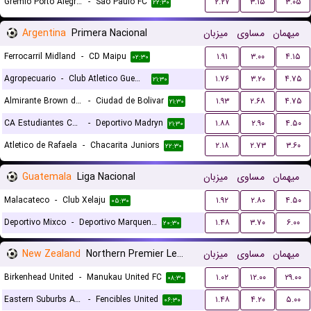
Gremio Porto Alegrense RS
-
Sao Paulo FC
۲.۲۷
۳.۱۵
۳.۰۵
۲۲:۳۰
Argentina
Primera Nacional
میزبان
مساوی
میهمان
Ferrocarril Midland
-
CD Maipu
۱.۹۱
۳.۰۰
۴.۱۵
۰۲:۳۰
Agropecuario
-
Club Atletico Guemes
۱.۷۶
۳.۲۰
۴.۷۵
۲۱:۳۰
Almirante Brown de Lules
-
Ciudad de Bolivar
۱.۹۳
۲.۶۸
۴.۷۵
۲۱:۳۰
CA Estudiantes Caseros
-
Deportivo Madryn
۱.۸۸
۲.۹۰
۴.۵۰
۲۱:۳۰
Atletico de Rafaela
-
Chacarita Juniors
۲.۱۸
۲.۷۳
۳.۶۰
۲۲:۳۰
Guatemala
Liga Nacional
میزبان
مساوی
میهمان
Malacateco
-
Club Xelaju
۱.۹۲
۲.۸۰
۴.۵۰
۰۵:۳۰
Deportivo Mixco
-
Deportivo Marquense
۱.۴۸
۳.۷۰
۶.۰۰
۲۰:۳۰
New Zealand
Northern Premier League
میزبان
مساوی
میهمان
Birkenhead United
-
Manukau United FC
۱.۰۲
۱۲.۰۰
۲۹.۰۰
۰۸:۳۰
Eastern Suburbs Auckland AFC
-
Fencibles United
۱.۴۸
۴.۲۰
۵.۰۰
۰۶:۳۰