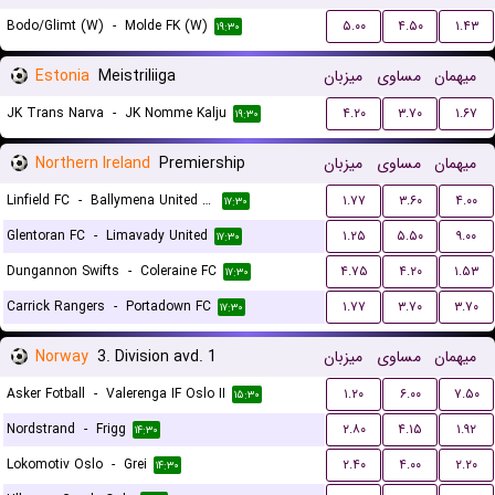
Bodo/Glimt (W)
-
Molde FK (W)
۵.۰۰
۴.۵۰
۱.۴۳
۱۹:۳۰
Estonia
Meistriliiga
میزبان
مساوی
میهمان
JK Trans Narva
-
JK Nomme Kalju
۴.۲۰
۳.۷۰
۱.۶۷
۱۹:۳۰
Northern Ireland
Premiership
میزبان
مساوی
میهمان
Linfield FC
-
Ballymena United FC
۱.۷۷
۳.۶۰
۴.۰۰
۱۷:۳۰
Glentoran FC
-
Limavady United
۱.۲۵
۵.۵۰
۹.۰۰
۱۷:۳۰
Dungannon Swifts
-
Coleraine FC
۴.۷۵
۴.۲۰
۱.۵۳
۱۷:۳۰
Carrick Rangers
-
Portadown FC
۱.۷۷
۳.۷۰
۳.۷۰
۱۷:۳۰
Norway
3. Division avd. 1
میزبان
مساوی
میهمان
Asker Fotball
-
Valerenga IF Oslo II
۱.۲۰
۶.۰۰
۷.۵۰
۱۵:۳۰
Nordstrand
-
Frigg
۲.۸۰
۴.۱۵
۱.۹۲
۱۴:۳۰
Lokomotiv Oslo
-
Grei
۲.۴۰
۴.۰۰
۲.۲۰
۱۴:۳۰