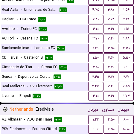
Atletico Astorga CF
-
Deportivo Fabril
۳.۲۰
۳.۵۰
۲.۰۲
۲۱:۰۰
Real Avila
-
Unionistas de Salamanca CF
۴.۷۵
۳.۸۰
۱.۵۶
۲۱:۰۰
Cagliari
-
OGC Nice
۲.۸۰
۳.۲۸
۲.۳۱
۲۲:۰۰
Avellino
-
Torino FC
۶.۰۰
۳.۶۰
۱.۵۱
۲۲:۰۰
AC Forli
-
Cesena FC
۳.۷۰
۳.۴۰
۱.۸۸
۲۲:۰۰
Sambenedettese
-
Lanciano FC
۱.۶۹
۳.۵۰
۴.۵۰
۲۲:۰۰
CD Teruel
-
Castellon B
۱.۵۰
۳.۶۰
۵.۵۰
۲۲:۰۰
Gimnastic de Tarragona
-
Girona FC
۳.۱۰
۳.۲۰
۲.۱۶
۲۲:۰۰
Genoa
-
Deportivo La Coruna
۲.۴۵
۳.۲۰
۲.۷۰
۲۲:۱۵
Real Mallorca
-
SV Elversberg
۲.۴۵
۳.۴۰
۲.۵۵
۲۲:۳۰
Livorno
-
Empoli
۴.۰۰
۳.۶۰
۱.۷۳
۲۲:۳۰
Netherlands
Eredivisie
میزبان
مساوی
میهمان
AZ Alkmaar
-
ADO Den Haag
۱.۴۲
۴.۵۰
۶.۰۰
۲۲:۳۰
PSV Eindhoven
-
Fortuna Sittard
۱.۱۶
۷.۵۰
۱۰.۰۰
۲۱:۳۰