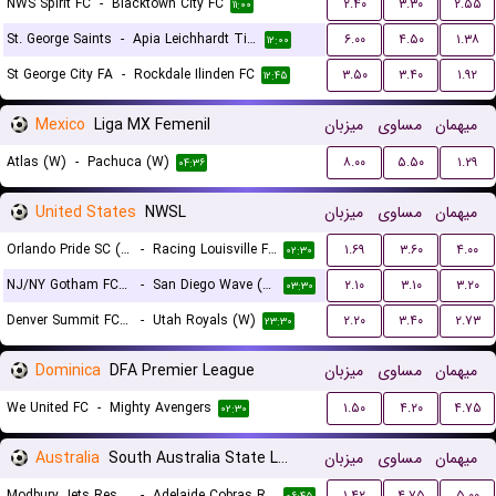
NWS Spirit FC
-
Blacktown City FC
۲.۴۰
۳.۳۰
۲.۵۵
۱۱:۰۰
St. George Saints
-
Apia Leichhardt Tigers
۶.۰۰
۴.۵۰
۱.۳۸
۱۲:۰۰
St George City FA
-
Rockdale Ilinden FC
۳.۵۰
۳.۴۰
۱.۹۲
۱۲:۴۵
Mexico
Liga MX Femenil
میزبان
مساوی
میهمان
Atlas (W)
-
Pachuca (W)
۸.۰۰
۵.۵۰
۱.۲۹
۰۴:۳۶
United States
NWSL
میزبان
مساوی
میهمان
Orlando Pride SC (W)
-
Racing Louisville FC (W)
۱.۶۹
۳.۶۰
۴.۰۰
۰۲:۳۰
NJ/NY Gotham FC (W)
-
San Diego Wave (W)
۲.۱۰
۳.۱۰
۳.۲۰
۰۳:۳۰
Denver Summit FC (W)
-
Utah Royals (W)
۲.۲۰
۳.۴۰
۲.۷۳
۲۳:۳۰
Dominica
DFA Premier League
میزبان
مساوی
میهمان
We United FC
-
Mighty Avengers
۱.۵۰
۴.۲۰
۴.۷۵
۰۲:۳۰
Australia
South Australia State League 1 Reserves
میزبان
مساوی
میهمان
Modbury Jets Reserves
-
Adelaide Cobras Reserves
۱.۴۲
۴.۷۵
۵.۰۰