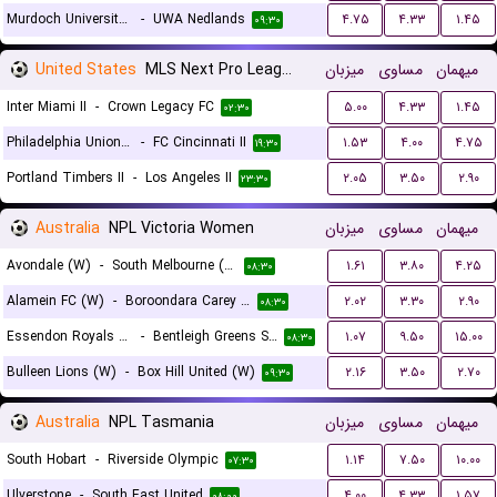
Murdoch University Melville
-
UWA Nedlands
۴.۷۵
۴.۳۳
۱.۴۵
۰۹:۳۰
United States
MLS Next Pro League
میزبان
مساوی
میهمان
Inter Miami II
-
Crown Legacy FC
۵.۰۰
۴.۳۳
۱.۴۵
۰۲:۳۰
Philadelphia Union II
-
FC Cincinnati II
۱.۵۳
۴.۰۰
۴.۷۵
۱۹:۳۰
Portland Timbers II
-
Los Angeles II
۲.۰۵
۳.۵۰
۲.۹۰
۲۳:۳۰
Australia
NPL Victoria Women
میزبان
مساوی
میهمان
Avondale (W)
-
South Melbourne (W)
۱.۶۱
۳.۸۰
۴.۲۵
۰۸:۳۰
Alamein FC (W)
-
Boroondara Carey Eagles (W)
۲.۰۲
۳.۳۰
۲.۹۰
۰۸:۳۰
Essendon Royals (W)
-
Bentleigh Greens SC (W)
۱.۰۷
۹.۵۰
۱۵.۰۰
۰۸:۳۰
Bulleen Lions (W)
-
Box Hill United (W)
۲.۱۶
۳.۵۰
۲.۷۰
۰۹:۳۰
Australia
NPL Tasmania
میزبان
مساوی
میهمان
South Hobart
-
Riverside Olympic
۱.۱۴
۷.۵۰
۱۰.۰۰
۰۷:۳۰
Ulverstone
-
South East United
۴.۰۰
۴.۳۳
۱.۵۷
۰۸:۰۰