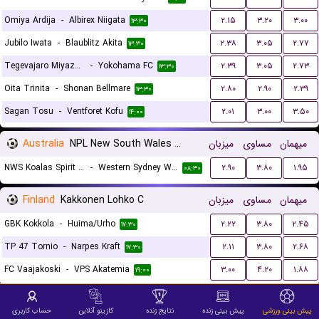
Omiya Ardija
-
Albirex Niigata
۲.۱۵
۳.۲۰
۳.۰۰
۱۳:۳۰
Jubilo Iwata
-
Blaublitz Akita
۲.۳۸
۳.۰۵
۲.۷۷
۱۳:۳۰
Tegevajaro Miyazaki
-
Yokohama FC
۲.۳۹
۳.۰۵
۲.۷۳
۱۳:۳۰
Oita Trinita
-
Shonan Bellmare
۲.۸۰
۲.۹۰
۲.۳۹
۱۳:۳۰
Sagan Tosu
-
Ventforet Kofu
۲.۰۱
۳.۰۰
۳.۵۰
۱۴:۰۰
Australia
NPL New South Wales Women
میزبان
مساوی
میهمان
NWS Koalas Spirit (W)
-
Western Sydney Wanderers II (W)
۲.۹۰
۳.۸۰
۱.۹۵
۰۸:۳۰
Finland
Kakkonen Lohko C
میزبان
مساوی
میهمان
GBK Kokkola
-
Huima/Urho
۲.۲۲
۳.۸۰
۲.۴۵
۱۷:۳۰
TP 47 Tornio
-
Narpes Kraft
۲.۱۱
۳.۸۰
۲.۶۸
۱۷:۳۰
FC Vaajakoski
-
VPS Akatemia
۳.۰۰
۴.۲۰
۱.۸۸
۱۹:۰۰
Austria
Regionalliga Nord
میزبان
مساوی
میهمان
پیش بینی ورزشی
پیش بینی زنده
نتایج زنده
کازینو آنلاین
حساب کاربری