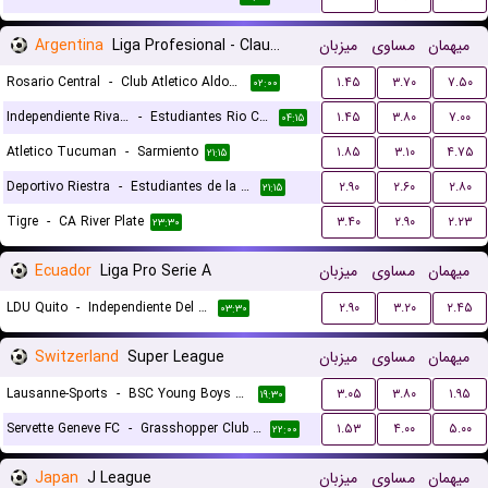
Argentina
Liga Profesional - Clausura
میزبان
مساوی
میهمان
Rosario Central
-
Club Atletico Aldosivi
۱.۴۵
۳.۷۰
۷.۵۰
۰۲:۰۰
Independiente Rivadavia
-
Estudiantes Rio Cuarto
۱.۴۵
۳.۸۰
۷.۰۰
۰۴:۱۵
Atletico Tucuman
-
Sarmiento
۱.۸۵
۳.۱۰
۴.۷۵
۲۱:۱۵
Deportivo Riestra
-
Estudiantes de la Plata
۲.۹۰
۲.۶۰
۲.۸۰
۲۱:۱۵
Tigre
-
CA River Plate
۳.۴۰
۲.۹۰
۲.۲۳
۲۳:۳۰
Ecuador
Liga Pro Serie A
میزبان
مساوی
میهمان
LDU Quito
-
Independiente Del Valle
۲.۹۰
۳.۲۰
۲.۴۵
۰۳:۳۰
Switzerland
Super League
میزبان
مساوی
میهمان
Lausanne-Sports
-
BSC Young Boys Bern
۳.۰۵
۳.۸۰
۱.۹۵
۱۹:۳۰
Servette Geneve FC
-
Grasshopper Club Zurich
۱.۵۳
۴.۰۰
۵.۰۰
۲۲:۰۰
Japan
J League
میزبان
مساوی
میهمان