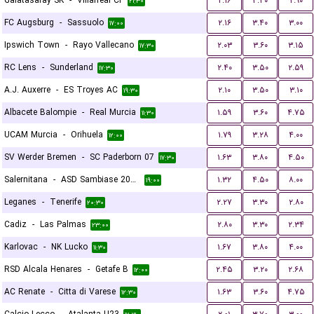
Galatasaray SK
-
Villarreal CF
۲.۱۶
۳.۴۰
۲.۹۰
۲۱:۳۰
FC Augsburg
-
Sassuolo
۲.۱۶
۳.۴۰
۳.۰۰
۱۷:۰۰
Ipswich Town
-
Rayo Vallecano
۲.۰۳
۳.۶۰
۳.۱۵
۱۷:۳۰
RC Lens
-
Sunderland
۲.۴۰
۳.۵۰
۲.۵۹
۱۷:۳۰
A.J. Auxerre
-
ES Troyes AC
۲.۱۰
۳.۵۰
۳.۱۰
۱۹:۳۰
Albacete Balompie
-
Real Murcia
۱.۵۹
۳.۶۰
۴.۷۵
۱۱:۳۰
UCAM Murcia
-
Orihuela
۱.۷۹
۳.۲۸
۴.۰۰
۱۲:۰۰
SV Werder Bremen
-
SC Paderborn 07
۱.۶۳
۳.۸۰
۴.۵۰
۱۷:۳۰
Salernitana
-
ASD Sambiase 2023
۱.۳۲
۴.۵۰
۸.۰۰
۱۹:۰۰
Leganes
-
Tenerife
۲.۲۷
۳.۳۰
۲.۸۰
۲۰:۳۰
Cadiz
-
Las Palmas
۲.۸۰
۳.۳۰
۲.۳۴
۲۳:۰۰
Karlovac
-
NK Lucko
۱.۶۷
۳.۸۰
۴.۰۰
۱۱:۳۰
RSD Alcala Henares
-
Getafe B
۲.۴۵
۳.۲۰
۲.۶۸
۱۲:۰۰
AC Renate
-
Citta di Varese
۱.۶۳
۳.۶۰
۴.۷۵
۱۲:۳۰