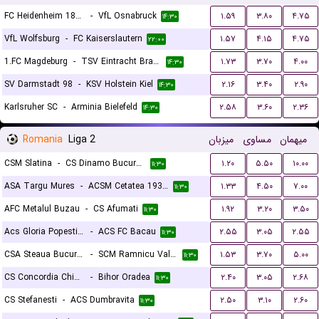
FC Heidenheim 1846
-
VfL Osnabruck
۱.۵۹
۳.۸۰
۴.۷۵
۱۴:۳۰
VfL Wolfsburg
-
FC Kaiserslautern
۱.۵۷
۴.۱۵
۴.۷۵
۲۲:۰۰
1.FC Magdeburg
-
TSV Eintracht Braunschweig
۱.۷۳
۳.۷۰
۴.۰۰
۱۴:۳۰
SV Darmstadt 98
-
KSV Holstein Kiel
۲.۱۶
۳.۴۰
۲.۹۰
۱۴:۳۰
Karlsruher SC
-
Arminia Bielefeld
۲.۵۸
۳.۶۰
۲.۳۶
۱۴:۳۰
Romania
Liga 2
میزبان
مساوی
میهمان
CSM Slatina
-
CS Dinamo Bucuresti
۱.۲۰
۵.۵۰
۱۰.۰۰
۱۱:۳۰
ASA Targu Mures
-
ACSM Cetatea 1932 Suceava
۱.۳۳
۴.۵۰
۷.۰۰
۱۱:۳۰
AFC Metalul Buzau
-
CS Afumati
۱.۹۲
۳.۲۰
۳.۵۰
۱۱:۳۰
Acs Gloria Popesti Leordeni
-
ACS FC Bacau
۲.۵۵
۳.۰۵
۲.۵۵
۱۱:۳۰
CSA Steaua Bucuresti
-
SCM Ramnicu Valcea
۱.۵۳
۳.۷۰
۵.۰۰
۱۱:۳۰
CS Concordia Chiajna
-
Bihor Oradea
۲.۴۰
۳.۰۵
۲.۶۸
۱۱:۳۰
CS Stefanesti
-
ACS Dumbravita
۲.۵۰
۳.۱۰
۲.۶۰
۱۱:۳۰