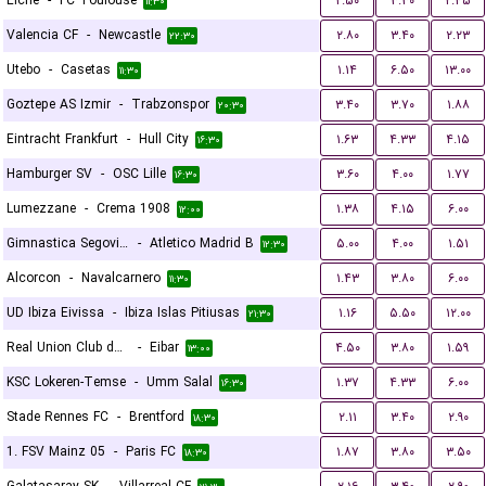
Elche
-
FC Toulouse
۲.۵۰
۳.۳۰
۲.۴۵
۱۱:۳۰
Valencia CF
-
Newcastle
۲.۸۰
۳.۴۰
۲.۲۳
۲۲:۳۰
Utebo
-
Casetas
۱.۱۴
۶.۵۰
۱۳.۰۰
۱۱:۳۰
Goztepe AS Izmir
-
Trabzonspor
۳.۴۰
۳.۷۰
۱.۸۸
۲۰:۳۰
Eintracht Frankfurt
-
Hull City
۱.۶۳
۴.۳۳
۴.۱۵
۱۶:۳۰
Hamburger SV
-
OSC Lille
۳.۶۰
۴.۰۰
۱.۷۷
۱۶:۳۰
Lumezzane
-
Crema 1908
۱.۳۸
۴.۱۵
۶.۰۰
۱۲:۰۰
Gimnastica Segoviana
-
Atletico Madrid B
۵.۰۰
۴.۰۰
۱.۵۱
۱۲:۳۰
Alcorcon
-
Navalcarnero
۱.۴۳
۳.۸۰
۶.۰۰
۱۱:۳۰
UD Ibiza Eivissa
-
Ibiza Islas Pitiusas
۱.۱۶
۵.۵۰
۱۲.۰۰
۲۱:۳۰
Real Union Club de Irun
-
Eibar
۴.۵۰
۳.۸۰
۱.۵۹
۱۳:۰۰
KSC Lokeren-Temse
-
Umm Salal
۱.۳۷
۴.۳۳
۶.۰۰
۱۶:۳۰
Stade Rennes FC
-
Brentford
۲.۱۱
۳.۴۰
۲.۹۰
۱۸:۳۰
1. FSV Mainz 05
-
Paris FC
۱.۸۷
۳.۸۰
۳.۵۰
۱۸:۳۰