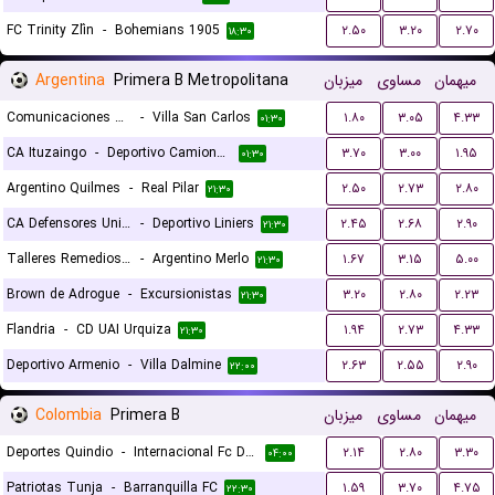
FC Trinity Zlín
-
Bohemians 1905
۲.۵۰
۳.۲۰
۲.۷۰
۱۸:۳۰
Argentina
Primera B Metropolitana
میزبان
مساوی
میهمان
Comunicaciones de Bueno Aires
-
Villa San Carlos
۱.۸۰
۳.۰۵
۴.۳۳
۰۱:۳۰
CA Ituzaingo
-
Deportivo Camioneros
۳.۷۰
۳.۰۰
۱.۹۵
۰۱:۳۰
Argentino Quilmes
-
Real Pilar
۲.۵۰
۲.۷۳
۲.۸۰
۲۱:۳۰
CA Defensores Unidos
-
Deportivo Liniers
۲.۴۵
۲.۶۸
۲.۹۰
۲۱:۳۰
Talleres Remedios Escalada
-
Argentino Merlo
۱.۶۷
۳.۱۵
۵.۰۰
۲۱:۳۰
Brown de Adrogue
-
Excursionistas
۳.۲۰
۲.۸۰
۲.۲۳
۲۱:۳۰
Flandria
-
CD UAI Urquiza
۱.۹۴
۲.۷۳
۴.۳۳
۲۱:۳۰
Deportivo Armenio
-
Villa Dalmine
۲.۶۳
۲.۵۵
۲.۹۰
۲۲:۰۰
Colombia
Primera B
میزبان
مساوی
میهمان
Deportes Quindio
-
Internacional Fc De Palmira
۲.۱۴
۲.۸۰
۳.۳۰
۰۴:۰۰
Patriotas Tunja
-
Barranquilla FC
۱.۵۹
۳.۷۰
۴.۷۵
۲۲:۳۰