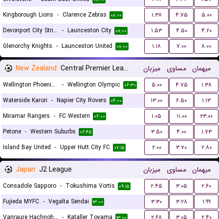
Kingborough Lions
-
Clarence Zebras
۱.۳۸
۴.۷۵
۵.۰۰
۰۸:۰۰
Devonport City Strikers
-
Launceston City
۱.۵۳
۴.۵۰
۴.۲۰
۰۸:۰۰
Glenorchy Knights
-
Launceston United
۱.۱۸
۷.۰۰
۸.۰۰
۰۸:۰۰
New Zealand
Central Premier League
میزبان
مساوی
میهمان
Wellington Phoenix Reservers
-
Wellington Olympic
۵.۰۰
۴.۷۵
۱.۳۸
۰۶:۳۰
Waterside Karori
-
Napier City Rovers
۱۳.۰۰
۶.۵۰
۱.۱۳
۰۴:۰۰
Miramar Rangers
-
FC Western
۱.۰۵
۱۱.۰۰
۲۳.۰۰
۰۶:۰۰
Petone
-
Western Suburbs
۳.۵۰
۴.۰۰
۱.۷۳
۰۶:۴۵
Island Bay United
-
Upper Hutt City FC
۲.۰۰
۳.۷۰
۲.۸۰
۰۷:۱۵
Japan
J2 League
میزبان
مساوی
میهمان
Consadole Sapporo
-
Tokushima Vortis
۲.۴۵
۳.۰۵
۲.۶۰
۰۹:۱۵
Fujieda MYFC
-
Vegalta Sendai
۳.۳۰
۳.۲۸
۱.۹۹
۱۳:۰۰
Vanraure Hachnohe FC
-
Kataller Toyama
۲.۶۸
۳.۰۵
۲.۴۰
۱۳:۰۰