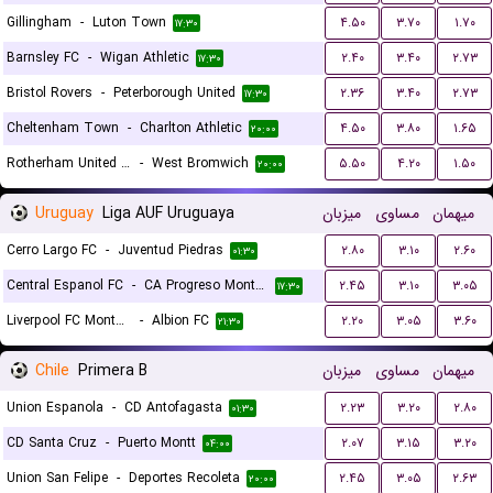
Gillingham
-
Luton Town
۴.۵۰
۳.۷۰
۱.۷۰
۱۷:۳۰
Barnsley FC
-
Wigan Athletic
۲.۴۰
۳.۴۰
۲.۷۳
۱۷:۳۰
Bristol Rovers
-
Peterborough United
۲.۳۶
۳.۴۰
۲.۷۳
۱۷:۳۰
Cheltenham Town
-
Charlton Athletic
۴.۵۰
۳.۸۰
۱.۶۵
۲۰:۰۰
Rotherham United FC
-
West Bromwich
۵.۵۰
۴.۲۰
۱.۵۰
۲۰:۰۰
Uruguay
Liga AUF Uruguaya
میزبان
مساوی
میهمان
Cerro Largo FC
-
Juventud Piedras
۲.۸۰
۳.۱۰
۲.۶۰
۰۱:۳۰
Central Espanol FC
-
CA Progreso Montevideo
۲.۴۵
۳.۱۰
۳.۰۵
۱۷:۳۰
Liverpool FC Montevideo
-
Albion FC
۲.۲۰
۳.۰۵
۳.۶۰
۲۱:۳۰
Chile
Primera B
میزبان
مساوی
میهمان
Union Espanola
-
CD Antofagasta
۲.۲۳
۳.۲۰
۲.۸۰
۰۱:۳۰
CD Santa Cruz
-
Puerto Montt
۲.۰۷
۳.۱۵
۳.۲۰
۰۴:۰۰
Union San Felipe
-
Deportes Recoleta
۲.۴۵
۳.۰۵
۲.۶۳
۲۰:۰۰