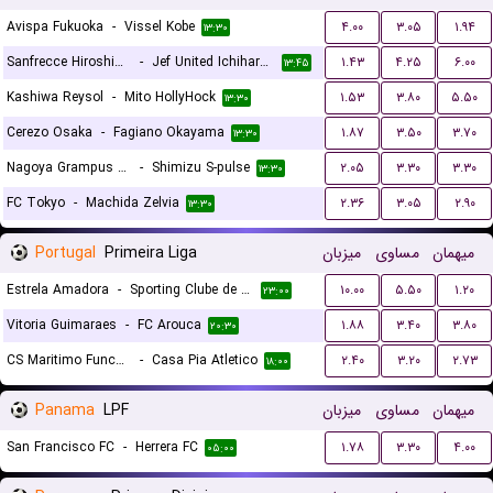
Avispa Fukuoka
-
Vissel Kobe
۴.۰۰
۳.۰۵
۱.۹۴
۱۳:۳۰
Sanfrecce Hiroshima
-
Jef United Ichihara Chiba
۱.۴۳
۴.۲۵
۶.۰۰
۱۳:۴۵
Kashiwa Reysol
-
Mito HollyHock
۱.۵۳
۳.۸۰
۵.۵۰
۱۳:۳۰
Cerezo Osaka
-
Fagiano Okayama
۱.۸۷
۳.۵۰
۳.۷۰
۱۳:۳۰
Nagoya Grampus Eight
-
Shimizu S-pulse
۲.۰۵
۳.۳۰
۳.۳۰
۱۳:۳۰
FC Tokyo
-
Machida Zelvia
۲.۳۶
۳.۰۵
۲.۹۰
۱۳:۳۰
Portugal
Primeira Liga
میزبان
مساوی
میهمان
Estrela Amadora
-
Sporting Clube de Portugal
۱۰.۰۰
۵.۵۰
۱.۲۰
۲۳:۰۰
Vitoria Guimaraes
-
FC Arouca
۱.۸۸
۳.۴۰
۳.۸۰
۲۰:۳۰
CS Maritimo Funchal
-
Casa Pia Atletico
۲.۴۰
۳.۲۰
۲.۷۳
۱۸:۰۰
Panama
LPF
میزبان
مساوی
میهمان
San Francisco FC
-
Herrera FC
۱.۷۸
۳.۳۰
۴.۰۰
۰۵:۰۰