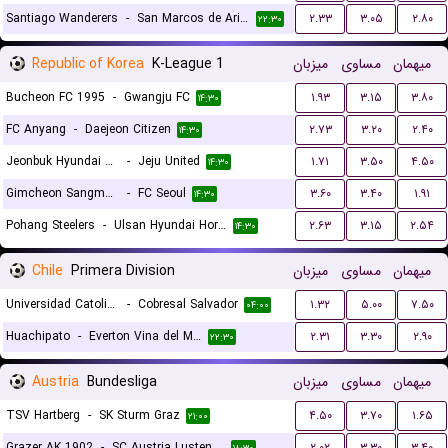
Santiago Wanderers
-
San Marcos de Arica
۲.۳۳
۳.۰۵
۲.۸۰
۲۲:۳۰
Republic of Korea
K-League 1
میزبان
مساوی
میهمان
Bucheon FC 1995
-
Gwangju FC
۱.۹۳
۳.۱۵
۳.۸۰
۱۴:۳۰
FC Anyang
-
Daejeon Citizen
۲.۷۳
۳.۲۰
۲.۴۰
۱۴:۳۰
Jeonbuk Hyundai Motors FC
-
Jeju United
۱.۷۱
۳.۵۰
۴.۵۰
۱۴:۳۰
Gimcheon Sangmu FC
-
FC Seoul
۳.۶۰
۳.۴۰
۱.۹۱
۱۴:۳۰
Pohang Steelers
-
Ulsan Hyundai Horang-i
۲.۶۳
۳.۱۵
۲.۵۴
۱۴:۳۰
Chile
Primera Division
میزبان
مساوی
میهمان
Universidad Catolica
-
Cobresal Salvador
۱.۳۲
۵.۰۰
۷.۵۰
۰۴:۰۰
Huachipato
-
Everton Vina del Mar
۲.۳۱
۳.۳۰
۲.۹۰
۲۲:۳۰
Austria
Bundesliga
میزبان
مساوی
میهمان
TSV Hartberg
-
SK Sturm Graz
۴.۵۰
۳.۷۰
۱.۶۵
۲۱:۰۰
Grazer AK 1902
-
SC Austria Lustenau
۲.۰۲
۳.۳۰
۳.۴۰