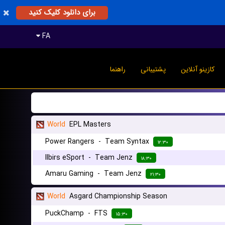
برای دانلود کلیک کنید
FA
کازینو آنلاین
پشتیبانی
راهنما
World
EPL Masters
Power Rangers
-
Team Syntax
۱۲:۳۰
Ilbirs eSport
-
Team Jenz
۱۸:۳۰
Amaru Gaming
-
Team Jenz
۲۱:۳۰
World
Asgard Championship Season
PuckChamp
-
FTS
۱۵:۳۰