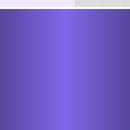
...
...