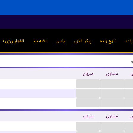
نده
نتایج زنده
پوکر آنلاین
پاسور
تخته نرد
انفجار ورژن ۱
ن
مساوی
میزبان
...
...
...
...
...
...
ن
مساوی
میزبان
...
...