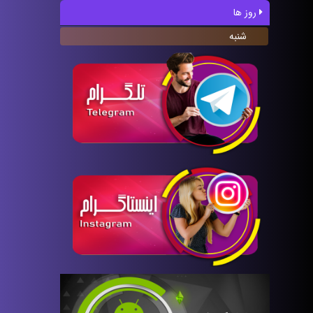
روز ها
شنبه