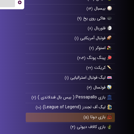
...
بیسبال
(۱۴)
هاکی روی یخ
(۹)
فلوربال
(۸)
فوتبال آمریکایی
(۱)
اسنوکر
(۲)
پینگ پونگ
(۲۰۴)
کریکت
(۲۲)
لیگ فوتبال استرالیایی
(۱)
فوتسال
(۳)
بازی Pessapallo ( بیس بال فندلاندی )
(۲)
لیگ آف لجندز (League of Legend)
(۱۰)
بازی دوتا
(۵)
بازی کالاف دیوتی
(۴)