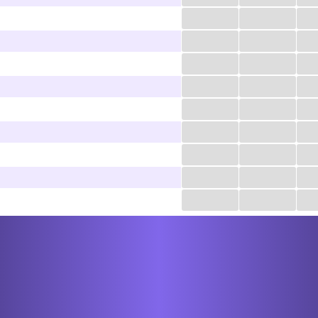
...
...
...
...
...
...
...
...
...
...
...
...
...
...
...
...
...
...