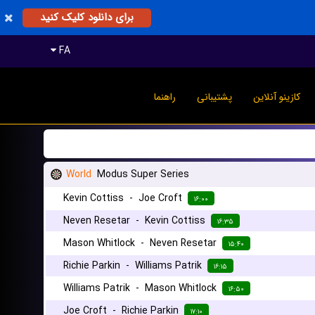
برای دانلود کلیک کنید
FA
کازینو آنلاین
پشتیبانی
راهنما
World
Modus Super Series
Kevin Cottiss
-
Joe Croft
۱۶:۰۰
Neven Resetar
-
Kevin Cottiss
۱۶:۳۵
Mason Whitlock
-
Neven Resetar
۱۵:۴۰
Richie Parkin
-
Williams Patrik
۱۶:۱۵
Williams Patrik
-
Mason Whitlock
۱۶:۵۰
Joe Croft
-
Richie Parkin
۱۷:۱۰