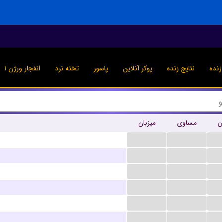
نده
نتایج زنده
پوکر آنلاین
پاسور
تخته نرد
انفجار ورژن ۱
ن
مساوی
میزبان
...
...
...
...
...
...
...
...
...
...
...
...