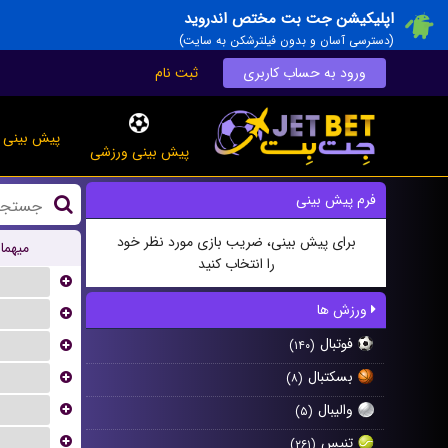
اپلیکیشن جت بت مختص اندروید
(دسترسی آسان و بدون فیلترشکن به سایت)
ورود به حساب کاربری
ثبت نام
پیش بینی ز
پیش بینی ورزشی
فرم پیش بینی
برای پیش بینی، ضریب بازی مورد نظر خود
میهما
را انتخاب کنید
...
ورزش ها
...
فوتبال
...
(۱۴۰)
بسکتبال
...
(۸)
...
والیبال
(۵)
...
تنیس
(۲۶۱)