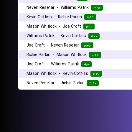
Neven Resetar
-
Williams Patrik
۱۷:۲۵
Kevin Cottiss
-
Richie Parkin
۱۷:۴۵
Mason Whitlock
-
Joe Croft
۱۸:۰۰
Williams Patrik
-
Kevin Cottiss
۱۸:۲۰
Joe Croft
-
Neven Resetar
۱۸:۳۵
Richie Parkin
-
Mason Whitlock
۱۸:۵۵
Joe Croft
-
Williams Patrik
۱۹:۱۰
Mason Whitlock
-
Kevin Cottiss
۱۹:۳۰
Neven Resetar
-
Richie Parkin
۱۹:۵۰