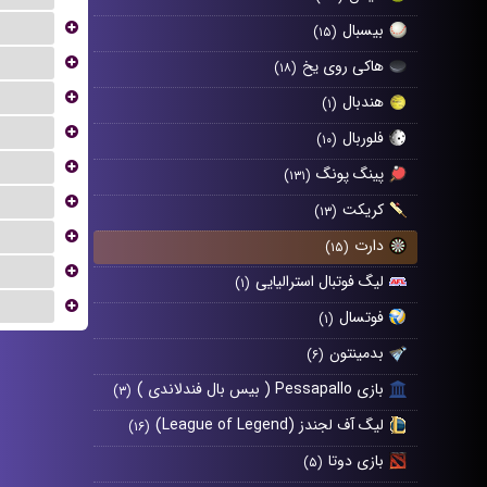
...
بیسبال
(۱۵)
...
هاکی روی یخ
(۱۸)
...
هندبال
(۱)
...
فلوربال
(۱۰)
...
پینگ پونگ
(۱۳۱)
...
کریکت
(۱۳)
...
دارت
(۱۵)
...
لیگ فوتبال استرالیایی
(۱)
...
فوتسال
(۱)
بدمینتون
(۶)
بازی Pessapallo ( بیس بال فندلاندی )
(۳)
لیگ آف لجندز (League of Legend)
(۱۶)
بازی دوتا
(۵)