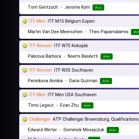
Tom Gentzsch
-
Jerome Kym
۱۶:۰۰
ITF Men
ITF M15 Belgium Eupen
Martin Van Dee Meerschen
-
Theo Papamalamis
۱۶:۳
ITF Women
ITF W75 Koksijde
Palicova Barbora
-
Noemi Basiletti
۱۶:۳۰
ITF Women
ITF W35 Southaven
Penickova Annika
-
Dana Guzman
۱۷:۳۰
ITF Men
ITF Men USA Southaven
Timo Legout
-
Evan Zhu
۱۷:۳۰
Challenger
ATP Challenger Brownsburg, Qualifications
Edward Winter
-
Dominick Mosejczuk
۱۷:۳۰