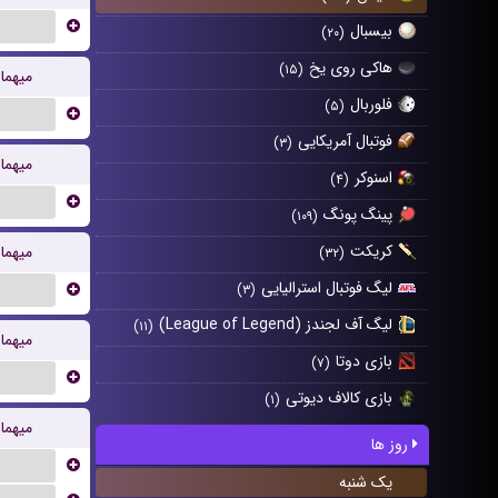
...
بیسبال
(۲۰)
هاکی روی یخ
(۱۵)
یهمان
فلوربال
(۵)
...
فوتبال آمریکایی
(۳)
یهمان
اسنوکر
(۴)
...
پینگ پونگ
(۱۰۹)
کریکت
یهمان
(۳۲)
لیگ فوتبال استرالیایی
...
(۳)
لیگ آف لجندز (League of Legend)
(۱۱)
یهمان
بازی دوتا
(۷)
...
بازی کالاف دیوتی
(۱)
یهمان
روز ها
...
یک شنبه