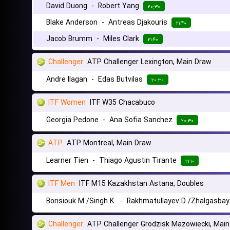
David Duong
-
Robert Yang
۲۰:۳۰
Blake Anderson
-
Antreas Djakouris
۲۱:۴۰
Jacob Brumm
-
Miles Clark
۲۱:۴۰
Challenger
ATP Challenger Lexington, Main Draw
Andre Ilagan
-
Edas Butvilas
۲۰:۳۰
ITF Women
ITF W35 Chacabuco
Georgia Pedone
-
Ana Sofia Sanchez
۲۰:۳۰
ATP
ATP Montreal, Main Draw
Learner Tien
-
Thiago Agustin Tirante
۲۱:۱۰
ITF Men
ITF M15 Kazakhstan Astana, Doubles
Borisiouk M./Singh K.
-
Rakhmatullayev D./Zhalgasbay
Challenger
ATP Challenger Grodzisk Mazowiecki, Mai