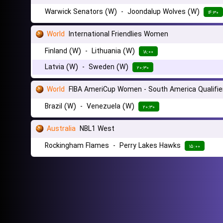
Warwick Senators (W)
-
Joondalup Wolves (W)
۱۴:۳۰
World
International Friendlies Women
Finland (W)
-
Lithuania (W)
۱۸:۰۰
Latvia (W)
-
Sweden (W)
۲۰:۳۰
World
FIBA AmeriCup Women - South America Qualifie
Brazil (W)
-
Venezuela (W)
۲۰:۳۰
Australia
NBL1 West
Rockingham Flames
-
Perry Lakes Hawks
۱۵:۰۰