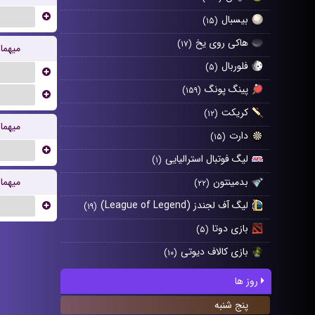
...
بیسبال
(۱۵)
هاکی روی یخ
(۱۷)
میهما
فلوربال
(۵)
...
پینگ پونگ
(۱۵۹)
...
کریکت
(۱۲)
میهما
دارت
(۱۵)
...
لیگ فوتبال استرالیایی
(۱)
بدمینتون
میهما
(۲۲)
لیگ آف لجندز (League of Legend)
...
(۱۹)
بازی دوتا
(۵)
بازی کالاف دیوتی
(۱۰)
روز ها
پنج شنبه