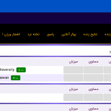
نده
نتایج زنده
پوکر آنلاین
پاسور
تخته نرد
انفجار ورژن ۱
ن
مساوی
میزبان
...
...
niversity
۱۲:۰۰
...
...
aiwan
۱۴:۰۰
ن
مساوی
میزبان
...
...
ن
مساوی
میزبان