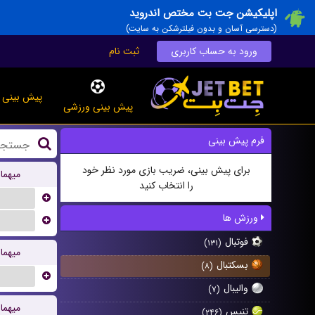
اپلیکیشن جت بت مختص اندروید
(دسترسی آسان و بدون فیلترشکن به سایت)
ورود به حساب کاربری
ثبت نام
پیش بینی ز
پیش بینی ورزشی
فرم پیش بینی
برای پیش بینی، ضریب بازی مورد نظر خود
میهما
را انتخاب کنید
...
ورزش ها
...
فوتبال
(۱۳۱)
میهما
بسکتبال
(۸)
...
والیبال
(۷)
میهما
تنیس
(۲۴۶)