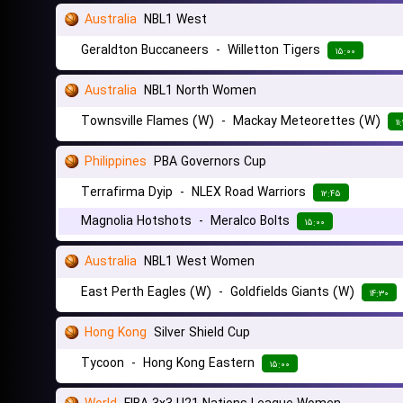
Australia
NBL1 West
Geraldton Buccaneers
-
Willetton Tigers
۱۵:۰۰
Australia
NBL1 North Women
Townsville Flames (W)
-
Mackay Meteorettes (W)
۱۱
Philippines
PBA Governors Cup
Terrafirma Dyip
-
NLEX Road Warriors
۱۲:۴۵
Magnolia Hotshots
-
Meralco Bolts
۱۵:۰۰
Australia
NBL1 West Women
East Perth Eagles (W)
-
Goldfields Giants (W)
۱۴:۳۰
Hong Kong
Silver Shield Cup
Tycoon
-
Hong Kong Eastern
۱۵:۰۰