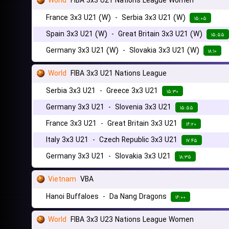
World
FIBA 3x3 U21 Nations League Women
France 3x3 U21 (W)
-
Serbia 3x3 U21 (W)
۱۵:۰۵
Spain 3x3 U21 (W)
-
Great Britain 3x3 U21 (W)
۱۵:۵۵
Germany 3x3 U21 (W)
-
Slovakia 3x3 U21 (W)
۱۸:۱۰
World
FIBA 3x3 U21 Nations League
Serbia 3x3 U21
-
Greece 3x3 U21
۱۵:۳۰
Germany 3x3 U21
-
Slovenia 3x3 U21
۱۵:۵۵
France 3x3 U21
-
Great Britain 3x3 U21
۱۶:۲۰
Italy 3x3 U21
-
Czech Republic 3x3 U21
۱۷:۴۵
Germany 3x3 U21
-
Slovakia 3x3 U21
۱۸:۳۵
Vietnam
VBA
Hanoi Buffaloes
-
Da Nang Dragons
۱۶:۰۰
World
FIBA 3x3 U23 Nations League Women