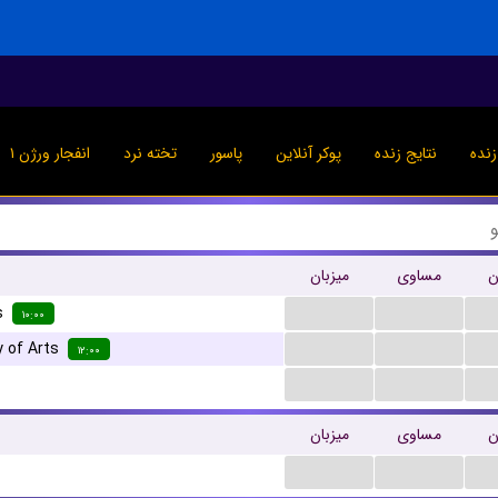
نده
نتایج زنده
پوکر آنلاین
پاسور
تخته نرد
انفجار ورژن ۱
ن
مساوی
میزبان
...
...
s
۱۰:۰۰
...
...
y of Arts
۱۲:۰۰
...
...
ن
مساوی
میزبان
...
...