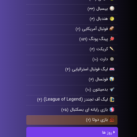
بیسبال
(۳۳)
هندبال
(۳)
فوتبال آمریکایی
(۲)
پینگ پونگ
(۱۵۹)
کریکت
(۳)
دارت
(۱۰)
لیگ فوتبال استرالیایی
(۴)
فوتسال
(۳)
بدمینتون
(۱۰)
لیگ آف لجندز (League of Legend)
(۴)
بازی رایانه ای بسکتبال
(۲۵)
بازی دوتا
(۲)
روز ها