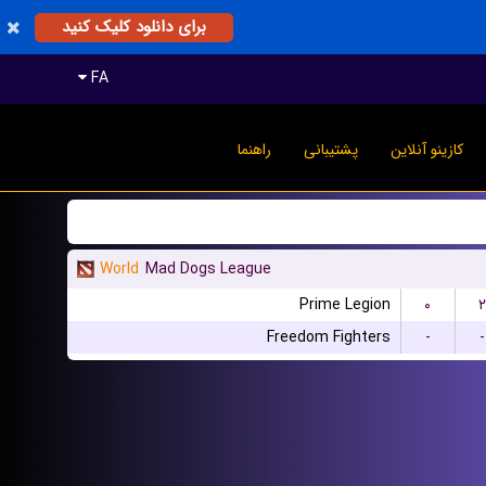
برای دانلود کلیک کنید
FA
کازینو آنلاین
پشتیبانی
راهنما
World
Mad Dogs League
Prime Legion
۰
۲
Freedom Fighters
-
-