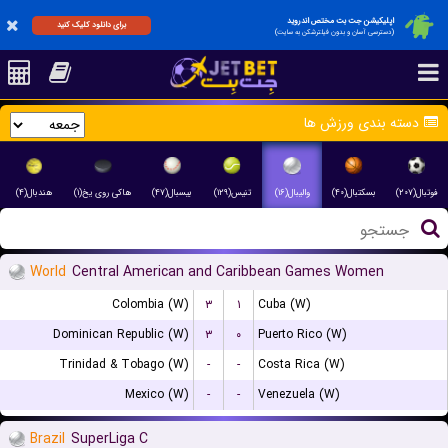
اپلیکیشن جت بت مختص اندروید
برای دانلود کلیک کنید
(دسترسی آسان و بدون فیلترشکن به سایت)
دسته بندی ورزش ها
فوتبال(۲۰۷)
بسکتبال(۴۰)
والیبال(۱۶)
تنیس(۱۲۹)
بیسبال(۴۷)
هاکی روی یخ(۱)
هندبال(۴)
World
Central American and Caribbean Games Women
Colombia (W)
۳
۱
Cuba (W)
Dominican Republic (W)
۳
۰
Puerto Rico (W)
Trinidad & Tobago (W)
-
-
Costa Rica (W)
Mexico (W)
-
-
Venezuela (W)
Brazil
SuperLiga C