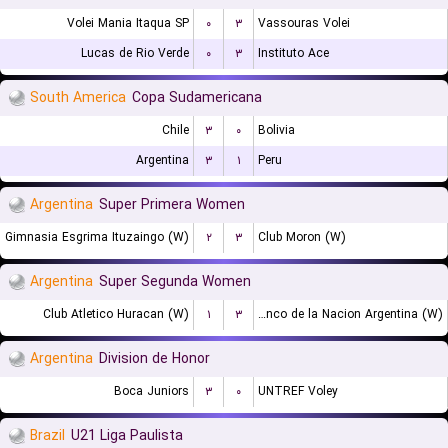
Volei Mania Itaqua SP
۰
۳
Vassouras Volei
Lucas de Rio Verde
۰
۳
Instituto Ace
South America
Copa Sudamericana
Chile
۳
۰
Bolivia
Argentina
۳
۱
Peru
Argentina
Super Primera Women
Gimnasia Esgrima Ituzaingo (W)
۲
۳
Club Moron (W)
Argentina
Super Segunda Women
Club Atletico Huracan (W)
۱
۳
Banco de la Nacion Argentina (W)
Argentina
Division de Honor
Boca Juniors
۳
۰
UNTREF Voley
Brazil
U21 Liga Paulista