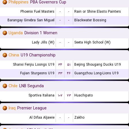
Philippines
PBA Governors Cup
Phoenix Fuel Masters
-
-
Rain or Shine Elasto Painters
Barangay Ginebra San Miguel
-
-
Blackwater Bossing
Uganda
Division 1 Women
Lady Jills (W)
-
-
Seeta High School (W)
China
U19 Championship
Shanxi Fenjiu Loongs U19
۳۴
۵۱
Beijing Shougang Ducks U19
Fujian Sturgeons U19
۳۳
۴۶
Guangzhou Long-Lions U19
Chile
LNB Segunda
Sportiva Italiana
۱۰۷
۷۳
Huachipato
Iraq
Premier League
Al Difaa Aljawie
-
-
Zakho