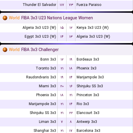
Thunder El Salvador
۱۱۷
۷۳
Fuerza Paraiso
World
FIBA 3x3 U23 Nations League Women
Algeria 3x3 U23 (W)
۱۵
۱۲
Kenya 3x3 U23 (W)
Egypt 3x3 U23 (W)
۱۴
۱۳
Algeria 3x3 U23 (W)
World
FIBA 3x3 Challenger
Bonn 3x3
۱۲
۱۹
Bordeaux 3x3
Toronto 3x3
۲۱
۱۸
Phoenix 3x3
Raudondvaris 3x3
۱۹
۱۴
Marijampole 3x3
Miami 3x3
۲۰
۱۶
Shinjuku SS 3x3
Phoenix 3x3
۱۸
۲۱
Princeton 3x3
Marijampole 3x3
۲۱
۱۴
Rio 3x3
Shinjuku SS 3x3
۲۱
۲۲
Elancourt 3x3
Liman 3x3
۷
۸
Antwerp 3x3
Shanghai 3x3
۲۱
۱۷
Barcelona 3x3