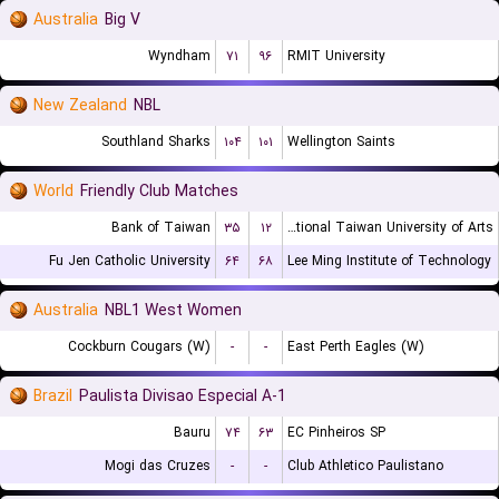
Australia
Big V
Wyndham
۷۱
۹۶
RMIT University
New Zealand
NBL
Southland Sharks
۱۰۴
۱۰۱
Wellington Saints
World
Friendly Club Matches
Bank of Taiwan
۳۵
۱۲
National Taiwan University of Arts
Fu Jen Catholic University
۶۴
۶۸
Lee Ming Institute of Technology
Australia
NBL1 West Women
Cockburn Cougars (W)
-
-
East Perth Eagles (W)
Brazil
Paulista Divisao Especial A-1
Bauru
۷۴
۶۳
EC Pinheiros SP
Mogi das Cruzes
-
-
Club Athletico Paulistano