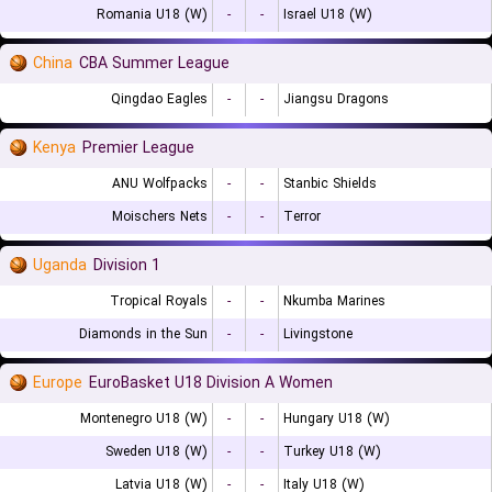
Romania U18 (W)
-
-
Israel U18 (W)
China
CBA Summer League
Qingdao Eagles
-
-
Jiangsu Dragons
Kenya
Premier League
ANU Wolfpacks
-
-
Stanbic Shields
Moischers Nets
-
-
Terror
Uganda
Division 1
Tropical Royals
-
-
Nkumba Marines
Diamonds in the Sun
-
-
Livingstone
Europe
EuroBasket U18 Division A Women
Montenegro U18 (W)
-
-
Hungary U18 (W)
Sweden U18 (W)
-
-
Turkey U18 (W)
Latvia U18 (W)
-
-
Italy U18 (W)