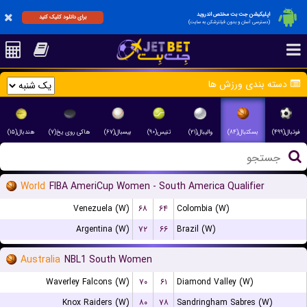
اپلیکیشن جت بت مختص اندروید
برای دانلود کلیک کنید
(دسترسی آسان و بدون فیلترشکن به سایت)
دسته بندی ورزش ها
فوتبال(۴۹۹)
بسکتبال(۸۴)
والیبال(۲۱)
تنیس(۹۰)
بیسبال(۶۷)
هاکی روی یخ(۷)
هندبال(۱۵)
World
FIBA AmeriCup Women - South America Qualifier
Venezuela (W)
۶۸
۶۴
Colombia (W)
Argentina (W)
۷۲
۶۶
Brazil (W)
Australia
NBL1 South Women
Waverley Falcons (W)
۷۰
۶۱
Diamond Valley (W)
Knox Raiders (W)
۸۰
۷۸
Sandringham Sabres (W)