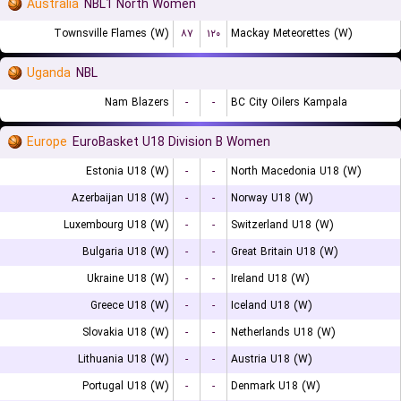
Australia
NBL1 North Women
Townsville Flames (W)
۸۷
۱۲۰
Mackay Meteorettes (W)
Uganda
NBL
Nam Blazers
-
-
BC City Oilers Kampala
Europe
EuroBasket U18 Division B Women
Estonia U18 (W)
-
-
North Macedonia U18 (W)
Azerbaijan U18 (W)
-
-
Norway U18 (W)
Luxembourg U18 (W)
-
-
Switzerland U18 (W)
Bulgaria U18 (W)
-
-
Great Britain U18 (W)
Ukraine U18 (W)
-
-
Ireland U18 (W)
Greece U18 (W)
-
-
Iceland U18 (W)
Slovakia U18 (W)
-
-
Netherlands U18 (W)
Lithuania U18 (W)
-
-
Austria U18 (W)
Portugal U18 (W)
-
-
Denmark U18 (W)