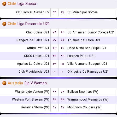
Chile
Liga Saesa
CD Escolar Aleman PV
۹۳
۶۹
CD Municipal Gorbea
Chile
Liga Desarrollo U21
Club Colina U21
۷۸
۶۲
CD American Junior College U21
Rangers de Talca U21
۳۷
۸۹
Truenos de Talca U21
Arturo Prat U21
۵۳
۴۱
Liceo Mixto San Felipe U21
CDSC Linces U21
۴۹
۸۴
Lorenzo Pardo U21
Aguilas La Calera U21
۳۴
۱۰۱
Villa Alemana Basquet U21
Club Providencia U21
-
-
O'Higgins De Rancagua U21
Australia
Big V Women
Warrandyte Venom (W)
۶۷
۷۲
Bulleen Boomers (W)
Western Port Steelers (W)
۹۳
۴۳
Warrnambool Mermaids (W)
Bellarine Storm (W)
۵۷
۸۷
McKinnon Cougars (W)