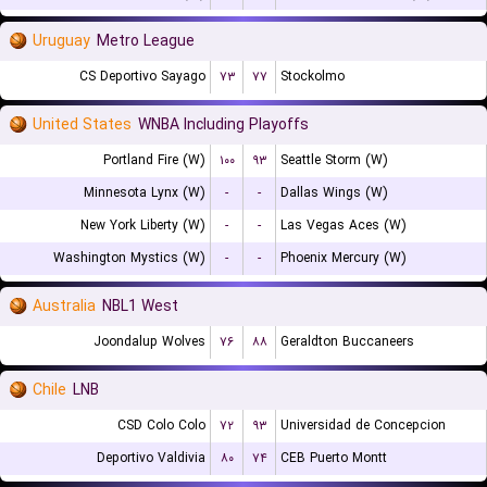
Uruguay
Metro League
CS Deportivo Sayago
۷۳
۷۷
Stockolmo
United States
WNBA Including Playoffs
Portland Fire (W)
۱۰۰
۹۳
Seattle Storm (W)
Minnesota Lynx (W)
-
-
Dallas Wings (W)
New York Liberty (W)
-
-
Las Vegas Aces (W)
Washington Mystics (W)
-
-
Phoenix Mercury (W)
Australia
NBL1 West
Joondalup Wolves
۷۶
۸۸
Geraldton Buccaneers
Chile
LNB
CSD Colo Colo
۷۲
۹۳
Universidad de Concepcion
Deportivo Valdivia
۸۰
۷۴
CEB Puerto Montt