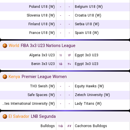
Poland U18 (W)
-
-
Belgium U18 (W)
Slovenia U18 (W)
-
-
Croatia U18 (W)
Finland U18 (W)
-
-
Serbia U18 (W)
France U18 (W)
-
-
Spain U18 (W)
World
FIBA 3x3 U23 Nations League
Algeria 3x3 U23
۱۱
۱۶
Egypt 3x3 U23
Benin 3x3 U23
۱۵
۲۰
Egypt 3x3 U23
Kenya
Premier League Women
TH3 Swish (W)
-
-
Equity Hawks (W)
Safe Spaces (W)
-
-
Zetech University (W)
United States International University (W)
-
-
Lady Titans (W)
El Salvador
LNB Segunda
Bulldogs
۱۱۵
۸۷
Cachorros Bulldogs